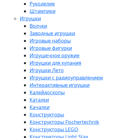
Рукоделие
Штампики
Игрушки
Волчки
Заводные игрушки
Игровые наборы
Игровые фигурки
Игрушечное оружие
Игрушки для купания
Игрушки Лето
Игрушки с радиоуправлением
Интерактивные игрушки
Калейдоскопы
Каталки
Качалки
Конструкторы
Конструкторы Fisсhertechnik
Конструкторы LEGO
Конструкторы Light Stax