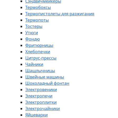
Сэндвичмейкеры
Термобоксы
Термопистолеты для разжигания
Термопоты
Тостеры
Утюги
Фондю
Фритюрницы
Хлебопечки
Цитрус-прессы
Чайники
Шашлычницы
Швейные машины
Шоколадный фонтан
Электровеники
Электропечи
Электроплитки
Электрочайники
Яйцеварки