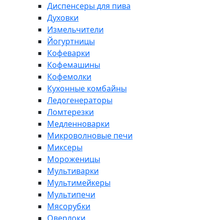
Диспенсеры для пива
Духовки
Измельчители
Йогуртницы
Кофеварки
Кофемашины
Кофемолки
Кухонные комбайны
Ледогенераторы
Ломтерезки
Медленноварки
Микроволновые печи
Миксеры
Мороженицы
Мультиварки
Мультимейкеры
Мультипечи
Мясорубки
Оверлоки