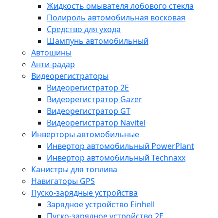
Жидкость омывателя лобового стекла
Полироль автомобильная восковая
Средство для ухода
Шампунь автомобильный
Автошины
Анти-радар
Видеорегистраторы
Видеорегистратор 2E
Видеорегистратор Gazer
Видеорегистратор GT
Видеорегистратор Navitel
Инверторы автомобильные
Инвертор автомобильный PowerPlant
Инвертор автомобильный Technaxx
Канистры для топлива
Навигаторы GPS
Пуско-зарядные устройства
Зарядное устройство Einhell
Пуско-зарядное устройство 2E