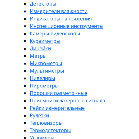
Детекторы
Измерители влажности
Индикаторы напряжения
Инспекционные инструменты
Камеры-видеоскопы
Курвиметры
Линейки
Метры
Микрометры
Мультиметры
Нивелиры
Пирометры
Порошки разметочные
Приемники лазерного сигнала
Рейки измерительные
Рулетки
Тепловизоры
Термодетекторы
Угломеры