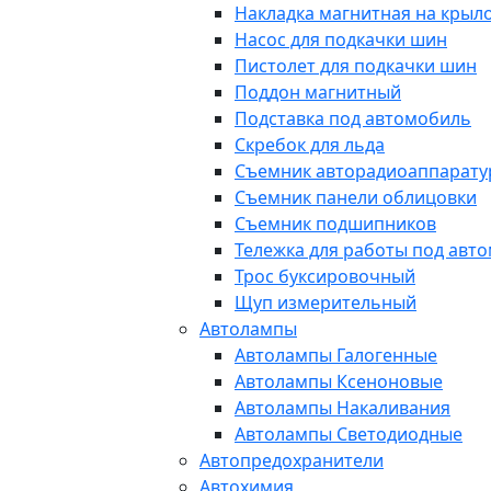
Накладка магнитная на крыл
Насос для подкачки шин
Пистолет для подкачки шин
Поддон магнитный
Подставка под автомобиль
Скребок для льда
Съемник авторадиоаппарат
Съемник панели облицовки
Съемник подшипников
Тележка для работы под авт
Трос буксировочный
Щуп измерительный
Автолампы
Автолампы Галогенные
Автолампы Ксеноновые
Автолампы Накаливания
Автолампы Светодиодные
Автопредохранители
Автохимия