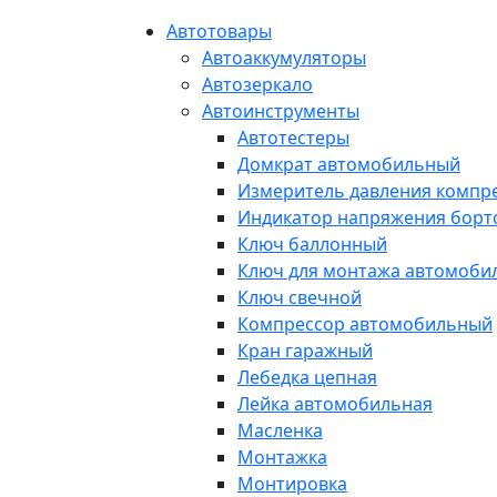
Автотовары
Автоаккумуляторы
Автозеркало
Автоинструменты
Автотестеры
Домкрат автомобильный
Измеритель давления компр
Индикатор напряжения борт
Ключ баллонный
Ключ для монтажа автомоби
Ключ свечной
Компрессор автомобильный
Кран гаражный
Лебедка цепная
Лейка автомобильная
Масленка
Монтажка
Монтировка