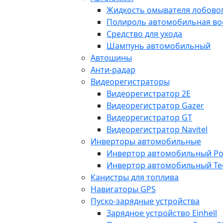
Жидкость омывателя лобовог
Полироль автомобильная во
Средство для ухода
Шампунь автомобильный
Автошины
Анти-радар
Видеорегистраторы
Видеорегистратор 2E
Видеорегистратор Gazer
Видеорегистратор GT
Видеорегистратор Navitel
Инверторы автомобильные
Инвертор автомобильный Po
Инвертор автомобильный Te
Канистры для топлива
Навигаторы GPS
Пуско-зарядные устройства
Зарядное устройство Einhell