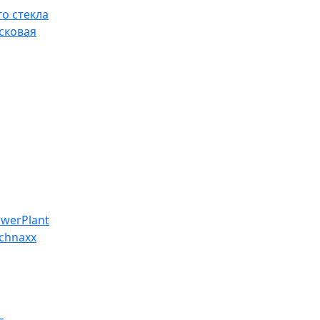
о стекла
сковая
werPlant
chnaxx