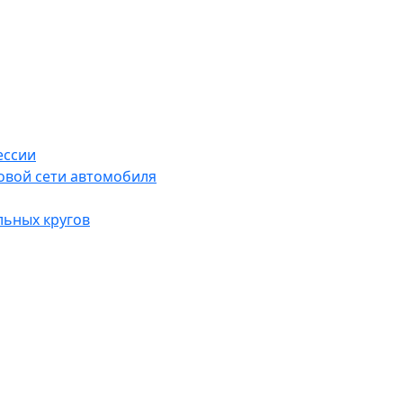
ессии
овой сети автомобиля
льных кругов