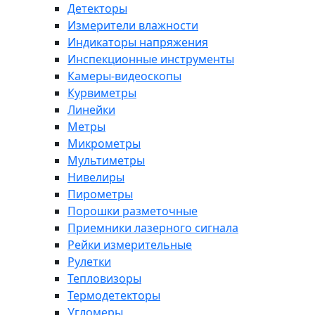
Детекторы
Измерители влажности
Индикаторы напряжения
Инспекционные инструменты
Камеры-видеоскопы
Курвиметры
Линейки
Метры
Микрометры
Мультиметры
Нивелиры
Пирометры
Порошки разметочные
Приемники лазерного сигнала
Рейки измерительные
Рулетки
Тепловизоры
Термодетекторы
Угломеры