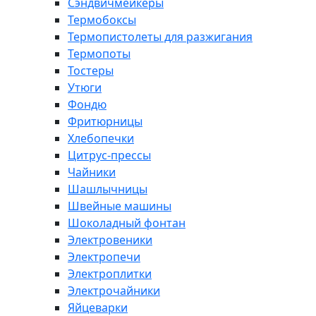
Сэндвичмейкеры
Термобоксы
Термопистолеты для разжигания
Термопоты
Тостеры
Утюги
Фондю
Фритюрницы
Хлебопечки
Цитрус-прессы
Чайники
Шашлычницы
Швейные машины
Шоколадный фонтан
Электровеники
Электропечи
Электроплитки
Электрочайники
Яйцеварки