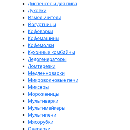
Диспенсеры для пива
Духовки
Измельчители
Йогуртницы
Кофеварки
Кофемашины
Кофемолки
Кухонные комбайны
Ледогенераторы
Ломтерезки
Медленноварки
Микроволновые печи
Миксеры
Мороженицы
Мультиварки
Мультимейкеры
Мультипечи
Мясорубки
Оверлоки