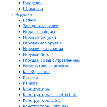
Рукоделие
Штампики
Игрушки
Волчки
Заводные игрушки
Игровые наборы
Игровые фигурки
Игрушечное оружие
Игрушки для купания
Игрушки Лето
Игрушки с радиоуправлением
Интерактивные игрушки
Калейдоскопы
Каталки
Качалки
Конструкторы
Конструкторы Fisсhertechnik
Конструкторы LEGO
Конструкторы Light Stax