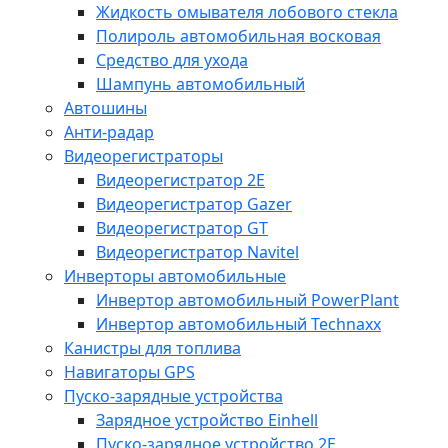
Жидкость омывателя лобового стекла
Полироль автомобильная восковая
Средство для ухода
Шампунь автомобильный
Автошины
Анти-радар
Видеорегистраторы
Видеорегистратор 2E
Видеорегистратор Gazer
Видеорегистратор GT
Видеорегистратор Navitel
Инверторы автомобильные
Инвертор автомобильный PowerPlant
Инвертор автомобильный Technaxx
Канистры для топлива
Навигаторы GPS
Пуско-зарядные устройства
Зарядное устройство Einhell
Пуско-зарядное устройство 2E