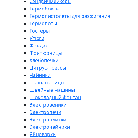
Сэндвичмейкеры
Термобоксы
Термопистолеты для разжигания
Термопоты
Тостеры
Утюги
Фондю
Фритюрницы
Хлебопечки
Цитрус-прессы
Чайники
Шашлычницы
Швейные машины
Шоколадный фонтан
Электровеники
Электропечи
Электроплитки
Электрочайники
Яйцеварки