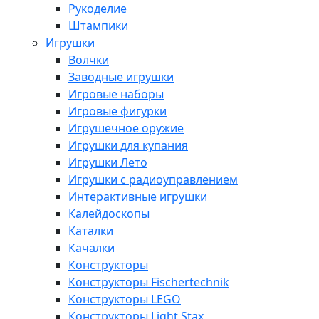
Рукоделие
Штампики
Игрушки
Волчки
Заводные игрушки
Игровые наборы
Игровые фигурки
Игрушечное оружие
Игрушки для купания
Игрушки Лето
Игрушки с радиоуправлением
Интерактивные игрушки
Калейдоскопы
Каталки
Качалки
Конструкторы
Конструкторы Fisсhertechnik
Конструкторы LEGO
Конструкторы Light Stax