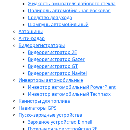
Жидкость омывателя лобового стекла
Полироль автомобильная восковая
Средство для ухода
Шампунь автомобильный
Автошины
Анти-радар
Видеорегистраторы
Видеорегистратор 2E
Видеорегистратор Gazer
Видеорегистратор GT
Видеорегистратор Navitel
Инверторы автомобильные
Инвертор автомобильный PowerPlant
Инвертор автомобильный Technaxx
Канистры для топлива
Навигаторы GPS
Пуско-зарядные устройства
Зарядное устройство Einhell
Пуско-зарядное устройство 2E