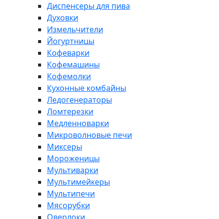
Диспенсеры для пива
Духовки
Измельчители
Йогуртницы
Кофеварки
Кофемашины
Кофемолки
Кухонные комбайны
Ледогенераторы
Ломтерезки
Медленноварки
Микроволновые печи
Миксеры
Мороженицы
Мультиварки
Мультимейкеры
Мультипечи
Мясорубки
Оверлоки