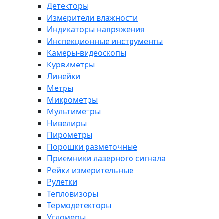
Детекторы
Измерители влажности
Индикаторы напряжения
Инспекционные инструменты
Камеры-видеоскопы
Курвиметры
Линейки
Метры
Микрометры
Мультиметры
Нивелиры
Пирометры
Порошки разметочные
Приемники лазерного сигнала
Рейки измерительные
Рулетки
Тепловизоры
Термодетекторы
Угломеры