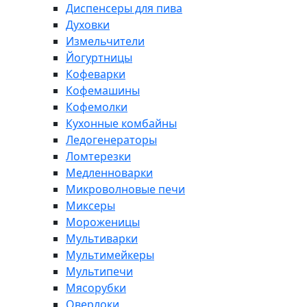
Диспенсеры для пива
Духовки
Измельчители
Йогуртницы
Кофеварки
Кофемашины
Кофемолки
Кухонные комбайны
Ледогенераторы
Ломтерезки
Медленноварки
Микроволновые печи
Миксеры
Мороженицы
Мультиварки
Мультимейкеры
Мультипечи
Мясорубки
Оверлоки