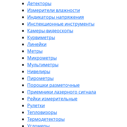
Детекторы
Измерители влажности
Индикаторы напряжения
Инспекционные инструменты
Камеры-видеоскопы
Курвиметры
Линейки
Метры
Микрометры
Мультиметры
Нивелиры
Пирометры
Порошки разметочные
Приемники лазерного сигнала
Рейки измерительные
Рулетки
Тепловизоры
Термодетекторы
Угломеры