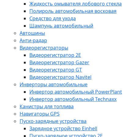
Жидкость омывателя лобового стекла
Полироль автомобильная восковая
Средство для ухода
Шампунь автомобильный
Автошины
Анти-радар
Видеорегистраторы
Видеорегистратор 2E
Видеорегистратор Gazer
Видеорегистратор GT
Видеорегистратор Navitel
Инверторы автомобильные
Инвертор автомобильный PowerPlant
Инвертор автомобильный Technaxx
Канистры для топлива
Навигаторы GPS
Пуско-зарядные устройства
Зарядное устройство Einhell
Пуско-зарядное устройство 2E