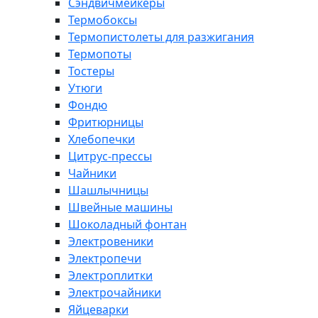
Сэндвичмейкеры
Термобоксы
Термопистолеты для разжигания
Термопоты
Тостеры
Утюги
Фондю
Фритюрницы
Хлебопечки
Цитрус-прессы
Чайники
Шашлычницы
Швейные машины
Шоколадный фонтан
Электровеники
Электропечи
Электроплитки
Электрочайники
Яйцеварки