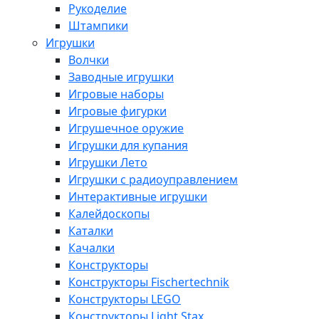
Рукоделие
Штампики
Игрушки
Волчки
Заводные игрушки
Игровые наборы
Игровые фигурки
Игрушечное оружие
Игрушки для купания
Игрушки Лето
Игрушки с радиоуправлением
Интерактивные игрушки
Калейдоскопы
Каталки
Качалки
Конструкторы
Конструкторы Fisсhertechnik
Конструкторы LEGO
Конструкторы Light Stax