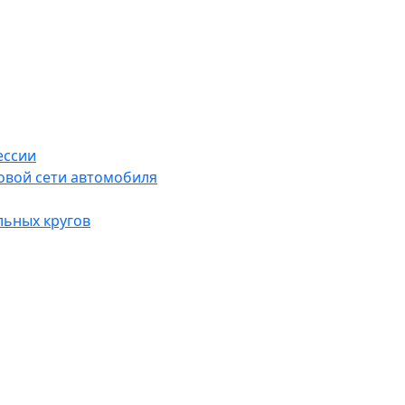
ессии
овой сети автомобиля
льных кругов