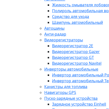
Жидкость омывателя лобовог
Полироль автомобильная во
Средство для ухода
Шампунь автомобильный
Автошины
Анти-радар
Видеорегистраторы
Видеорегистратор 2E
Видеорегистратор Gazer
Видеорегистратор GT
Видеорегистратор Navitel
Инверторы автомобильные
Инвертор автомобильный Po
Инвертор автомобильный Te
Канистры для топлива
Навигаторы GPS
Пуско-зарядные устройства
Зарядное устройство Einhell