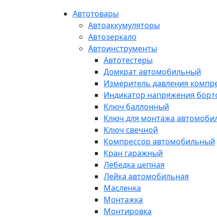
Автотовары
Автоаккумуляторы
Автозеркало
Автоинструменты
Автотестеры
Домкрат автомобильный
Измеритель давления компр
Индикатор напряжения борт
Ключ баллонный
Ключ для монтажа автомоби
Ключ свечной
Компрессор автомобильный
Кран гаражный
Лебедка цепная
Лейка автомобильная
Масленка
Монтажка
Монтировка