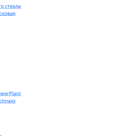
о стекла
сковая
werPlant
chnaxx