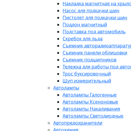
Накладка магнитная на крыл
Насос для подкачки шин
Пистолет для подкачки шин
Поддон магнитный
Подставка под автомобиль
Скребок для льда
Съемник авторадиоаппарат
Съемник панели облицовки
Съемник подшипников
Тележка для работы под авт
Трос буксировочный
Щуп измерительный
Автолампы
Автолампы Галогенные
Автолампы Ксеноновые
Автолампы Накаливания
Автолампы Светодиодные
Автопредохранители
Автохимия