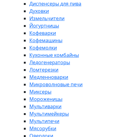
Диспенсеры для пива
Духовки
Измельчители
Йогуртницы
Кофеварки
Кофемашины
Кофемолки
Кухонные комбайны
Ледогенераторы
Ломтерезки
Медленноварки
Микроволновые печи
Миксеры
Мороженицы
Мультиварки
Мультимейкеры
Мультипечи
Мясорубки
Оверлоки