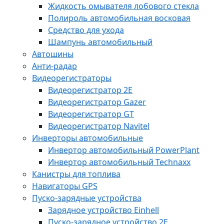
Жидкость омывателя лобового стекла
Полироль автомобильная восковая
Средство для ухода
Шампунь автомобильный
Автошины
Анти-радар
Видеорегистраторы
Видеорегистратор 2E
Видеорегистратор Gazer
Видеорегистратор GT
Видеорегистратор Navitel
Инверторы автомобильные
Инвертор автомобильный PowerPlant
Инвертор автомобильный Technaxx
Канистры для топлива
Навигаторы GPS
Пуско-зарядные устройства
Зарядное устройство Einhell
Пуско-зарядное устройство 2E