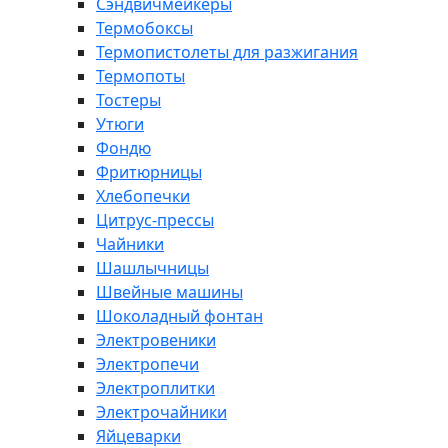
Сэндвичмейкеры
Термобоксы
Термопистолеты для разжигания
Термопоты
Тостеры
Утюги
Фондю
Фритюрницы
Хлебопечки
Цитрус-прессы
Чайники
Шашлычницы
Швейные машины
Шоколадный фонтан
Электровеники
Электропечи
Электроплитки
Электрочайники
Яйцеварки