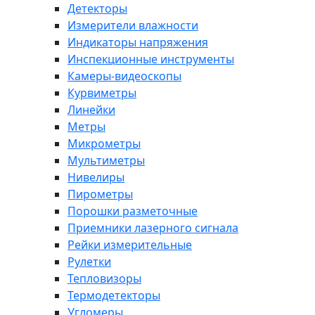
Детекторы
Измерители влажности
Индикаторы напряжения
Инспекционные инструменты
Камеры-видеоскопы
Курвиметры
Линейки
Метры
Микрометры
Мультиметры
Нивелиры
Пирометры
Порошки разметочные
Приемники лазерного сигнала
Рейки измерительные
Рулетки
Тепловизоры
Термодетекторы
Угломеры