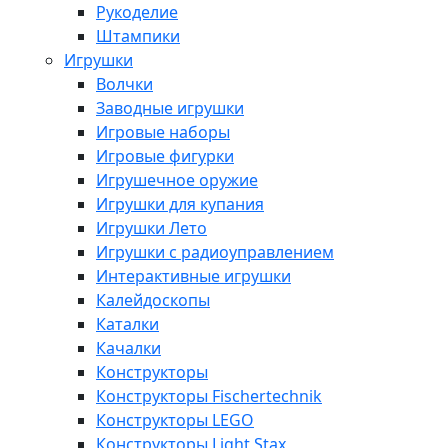
Рукоделие
Штампики
Игрушки
Волчки
Заводные игрушки
Игровые наборы
Игровые фигурки
Игрушечное оружие
Игрушки для купания
Игрушки Лето
Игрушки с радиоуправлением
Интерактивные игрушки
Калейдоскопы
Каталки
Качалки
Конструкторы
Конструкторы Fisсhertechnik
Конструкторы LEGO
Конструкторы Light Stax