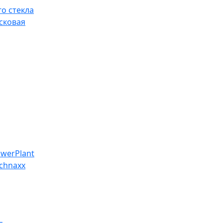
о стекла
сковая
werPlant
chnaxx