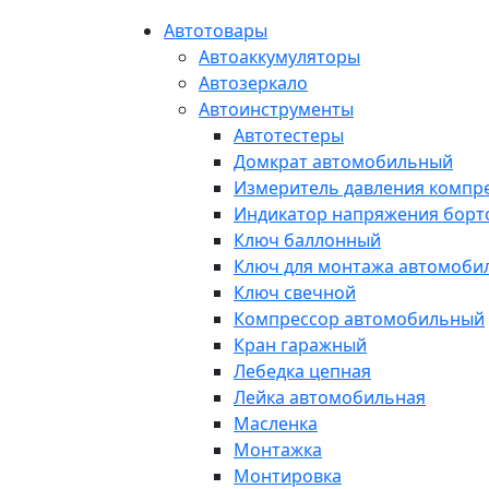
Автотовары
Автоаккумуляторы
Автозеркало
Автоинструменты
Автотестеры
Домкрат автомобильный
Измеритель давления компр
Индикатор напряжения борт
Ключ баллонный
Ключ для монтажа автомоби
Ключ свечной
Компрессор автомобильный
Кран гаражный
Лебедка цепная
Лейка автомобильная
Масленка
Монтажка
Монтировка