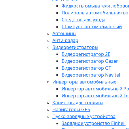
Жидкость омывателя лобовог
Полироль автомобильная во
Средство для ухода
Шампунь автомобильный
Автошины
Анти-радар
Видеорегистраторы
Видеорегистратор 2E
Видеорегистратор Gazer
Видеорегистратор GT
Видеорегистратор Navitel
Инверторы автомобильные
Инвертор автомобильный Po
Инвертор автомобильный Te
Канистры для топлива
Навигаторы GPS
Пуско-зарядные устройства
Зарядное устройство Einhell