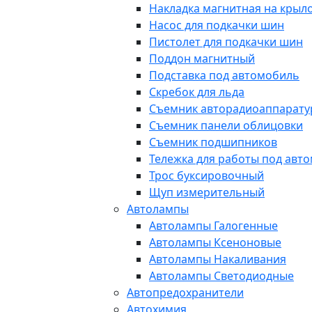
Накладка магнитная на крыл
Насос для подкачки шин
Пистолет для подкачки шин
Поддон магнитный
Подставка под автомобиль
Скребок для льда
Съемник авторадиоаппарат
Съемник панели облицовки
Съемник подшипников
Тележка для работы под авт
Трос буксировочный
Щуп измерительный
Автолампы
Автолампы Галогенные
Автолампы Ксеноновые
Автолампы Накаливания
Автолампы Светодиодные
Автопредохранители
Автохимия