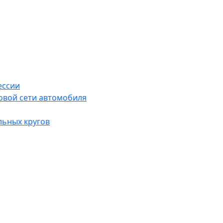
ессии
овой сети автомобиля
льных кругов