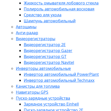
Жидкость омывателя лобового стекла
Полироль автомобильная восковая
Средство для ухода
Шампунь автомобильный
Автошины
Анти-радар
Видеорегистраторы
Видеорегистратор 2E
Видеорегистратор Gazer
Видеорегистратор GT
Видеорегистратор Navitel
Инверторы автомобильные
Инвертор автомобильный PowerPlant
Инвертор автомобильный Technaxx
Канистры для топлива
Навигаторы GPS
Пуско-зарядные устройства
Зарядное устройство Einhell
Пуско-зарядное устройство 2E