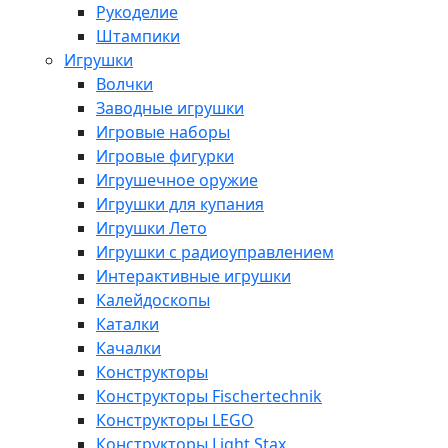
Рукоделие
Штампики
Игрушки
Волчки
Заводные игрушки
Игровые наборы
Игровые фигурки
Игрушечное оружие
Игрушки для купания
Игрушки Лето
Игрушки с радиоуправлением
Интерактивные игрушки
Калейдоскопы
Каталки
Качалки
Конструкторы
Конструкторы Fisсhertechnik
Конструкторы LEGO
Конструкторы Light Stax