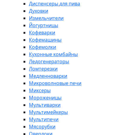
Диспенсеры для пива
Духовки
Измельчители
Йогуртницы
Кофеварки
Кофемашины
Кофемолки
Кухонные комбайны
Ледогенераторы
Ломтерезки
Медленноварки
Микроволновые печи
Миксеры
Мороженицы
Мультиварки
Мультимейкеры
Мультипечи
Мясорубки
Оверлоки