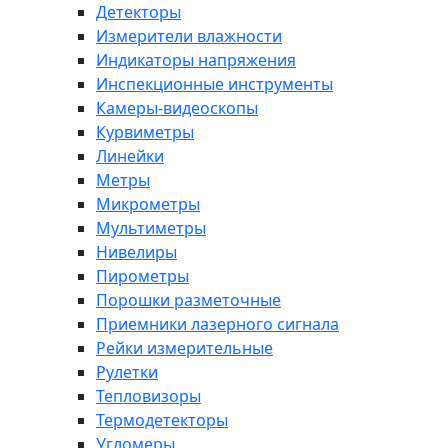
Детекторы
Измерители влажности
Индикаторы напряжения
Инспекционные инструменты
Камеры-видеоскопы
Курвиметры
Линейки
Метры
Микрометры
Мультиметры
Нивелиры
Пирометры
Порошки разметочные
Приемники лазерного сигнала
Рейки измерительные
Рулетки
Тепловизоры
Термодетекторы
Угломеры