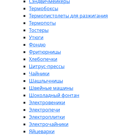
Сэндвичмейкеры
Термобоксы
Термопистолеты для разжигания
Термопоты
Тостеры
Утюги
Фондю
Фритюрницы
Хлебопечки
Цитрус-прессы
Чайники
Шашлычницы
Швейные машины
Шоколадный фонтан
Электровеники
Электропечи
Электроплитки
Электрочайники
Яйцеварки