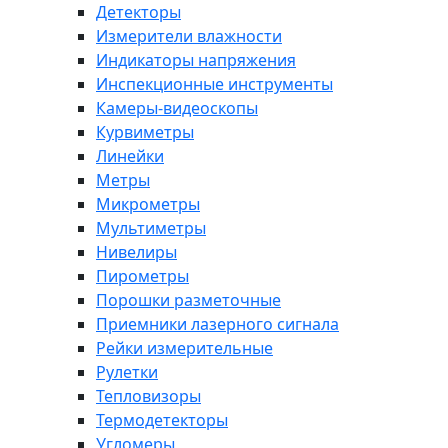
Детекторы
Измерители влажности
Индикаторы напряжения
Инспекционные инструменты
Камеры-видеоскопы
Курвиметры
Линейки
Метры
Микрометры
Мультиметры
Нивелиры
Пирометры
Порошки разметочные
Приемники лазерного сигнала
Рейки измерительные
Рулетки
Тепловизоры
Термодетекторы
Угломеры