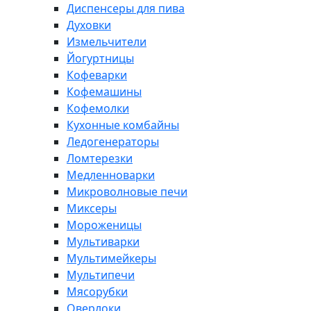
Диспенсеры для пива
Духовки
Измельчители
Йогуртницы
Кофеварки
Кофемашины
Кофемолки
Кухонные комбайны
Ледогенераторы
Ломтерезки
Медленноварки
Микроволновые печи
Миксеры
Мороженицы
Мультиварки
Мультимейкеры
Мультипечи
Мясорубки
Оверлоки