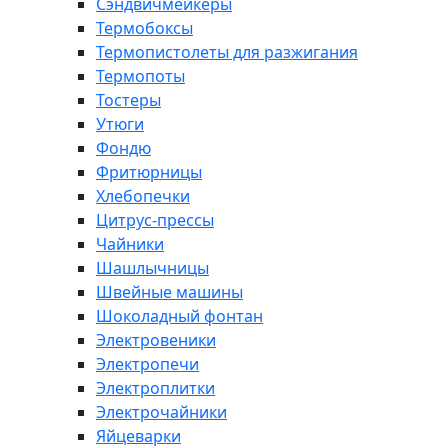
Сэндвичмейкеры
Термобоксы
Термопистолеты для разжигания
Термопоты
Тостеры
Утюги
Фондю
Фритюрницы
Хлебопечки
Цитрус-прессы
Чайники
Шашлычницы
Швейные машины
Шоколадный фонтан
Электровеники
Электропечи
Электроплитки
Электрочайники
Яйцеварки