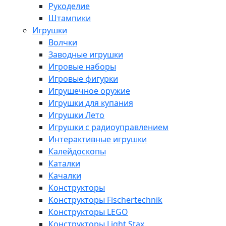
Рукоделие
Штампики
Игрушки
Волчки
Заводные игрушки
Игровые наборы
Игровые фигурки
Игрушечное оружие
Игрушки для купания
Игрушки Лето
Игрушки с радиоуправлением
Интерактивные игрушки
Калейдоскопы
Каталки
Качалки
Конструкторы
Конструкторы Fisсhertechnik
Конструкторы LEGO
Конструкторы Light Stax