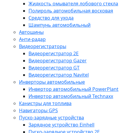
Жидкость омывателя лобового стекла
Полироль автомобильная восковая
Средство для ухода
Шампунь автомобильный
Автошины
Анти-радар
Видеорегистраторы
Видеорегистратор 2E
Видеорегистратор Gazer
Видеорегистратор GT
Видеорегистратор Navitel
Инверторы автомобильные
Инвертор автомобильный PowerPlant
Инвертор автомобильный Technaxx
Канистры для топлива
Навигаторы GPS
Пуско-зарядные устройства
Зарядное устройство Einhell
Пуско-зарядное устройство 2E