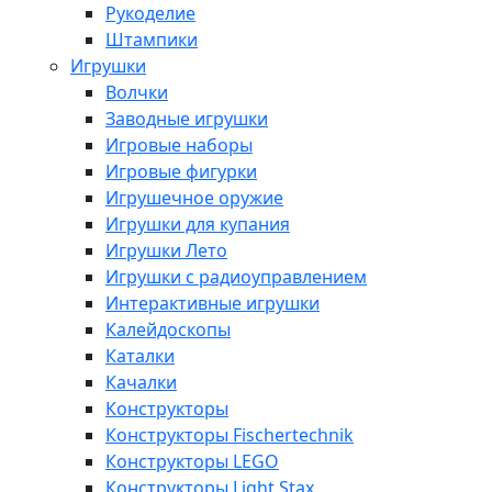
Рукоделие
Штампики
Игрушки
Волчки
Заводные игрушки
Игровые наборы
Игровые фигурки
Игрушечное оружие
Игрушки для купания
Игрушки Лето
Игрушки с радиоуправлением
Интерактивные игрушки
Калейдоскопы
Каталки
Качалки
Конструкторы
Конструкторы Fisсhertechnik
Конструкторы LEGO
Конструкторы Light Stax