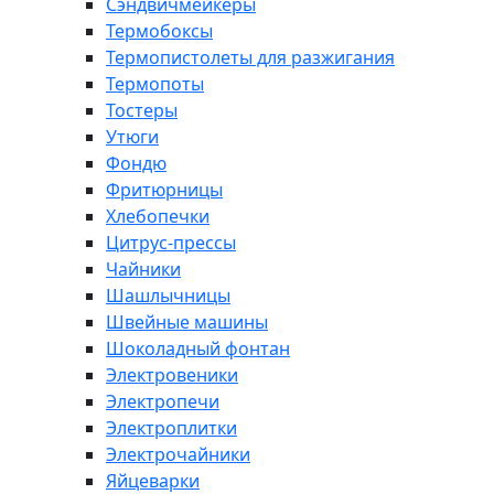
Сэндвичмейкеры
Термобоксы
Термопистолеты для разжигания
Термопоты
Тостеры
Утюги
Фондю
Фритюрницы
Хлебопечки
Цитрус-прессы
Чайники
Шашлычницы
Швейные машины
Шоколадный фонтан
Электровеники
Электропечи
Электроплитки
Электрочайники
Яйцеварки