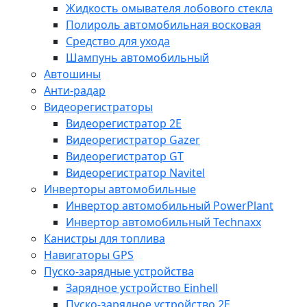
Жидкость омывателя лобового стекла
Полироль автомобильная восковая
Средство для ухода
Шампунь автомобильный
Автошины
Анти-радар
Видеорегистраторы
Видеорегистратор 2E
Видеорегистратор Gazer
Видеорегистратор GT
Видеорегистратор Navitel
Инверторы автомобильные
Инвертор автомобильный PowerPlant
Инвертор автомобильный Technaxx
Канистры для топлива
Навигаторы GPS
Пуско-зарядные устройства
Зарядное устройство Einhell
Пуско-зарядное устройство 2E