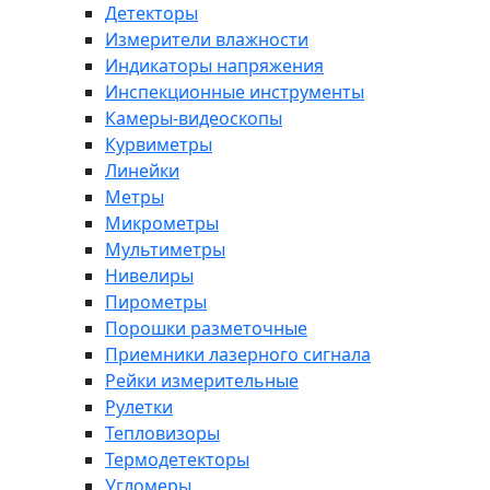
Детекторы
Измерители влажности
Индикаторы напряжения
Инспекционные инструменты
Камеры-видеоскопы
Курвиметры
Линейки
Метры
Микрометры
Мультиметры
Нивелиры
Пирометры
Порошки разметочные
Приемники лазерного сигнала
Рейки измерительные
Рулетки
Тепловизоры
Термодетекторы
Угломеры