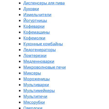
Диспенсеры для пива
Духовки
Измельчители
Йогуртницы
Кофеварки
Кофемашины
Кофемолки
Кухонные комбайны
Ледогенераторы
Ломтерезки
Медленноварки
Микроволновые печи
Миксеры
Мороженицы
Мультиварки
Мультимейкеры
Мультипечи
Мясорубки
Оверлоки