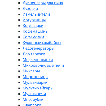
Диспенсеры для пива
Духовки
Измельчители
Йогуртницы
Кофеварки
Кофемашины
Кофемолки
Кухонные комбайны
Ледогенераторы
Ломтерезки
Медленноварки
Микроволновые печи
Миксеры
Мороженицы
Мультиварки
Мультимейкеры
Мультипечи
Мясорубки
Оверлоки