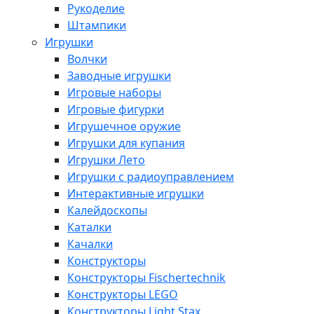
Рукоделие
Штампики
Игрушки
Волчки
Заводные игрушки
Игровые наборы
Игровые фигурки
Игрушечное оружие
Игрушки для купания
Игрушки Лето
Игрушки с радиоуправлением
Интерактивные игрушки
Калейдоскопы
Каталки
Качалки
Конструкторы
Конструкторы Fisсhertechnik
Конструкторы LEGO
Конструкторы Light Stax