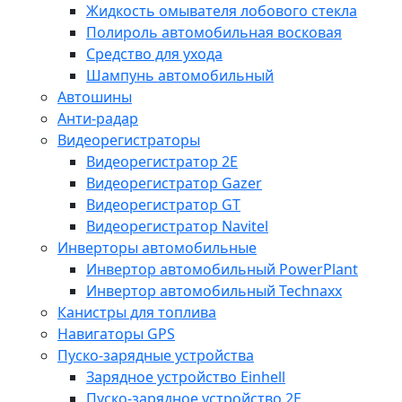
Жидкость омывателя лобового стекла
Полироль автомобильная восковая
Средство для ухода
Шампунь автомобильный
Автошины
Анти-радар
Видеорегистраторы
Видеорегистратор 2E
Видеорегистратор Gazer
Видеорегистратор GT
Видеорегистратор Navitel
Инверторы автомобильные
Инвертор автомобильный PowerPlant
Инвертор автомобильный Technaxx
Канистры для топлива
Навигаторы GPS
Пуско-зарядные устройства
Зарядное устройство Einhell
Пуско-зарядное устройство 2E