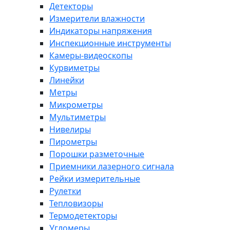
Детекторы
Измерители влажности
Индикаторы напряжения
Инспекционные инструменты
Камеры-видеоскопы
Курвиметры
Линейки
Метры
Микрометры
Мультиметры
Нивелиры
Пирометры
Порошки разметочные
Приемники лазерного сигнала
Рейки измерительные
Рулетки
Тепловизоры
Термодетекторы
Угломеры