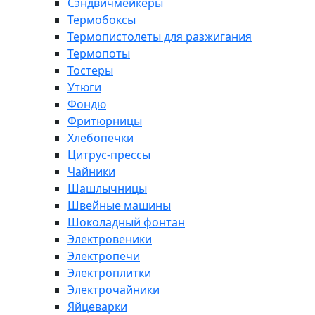
Сэндвичмейкеры
Термобоксы
Термопистолеты для разжигания
Термопоты
Тостеры
Утюги
Фондю
Фритюрницы
Хлебопечки
Цитрус-прессы
Чайники
Шашлычницы
Швейные машины
Шоколадный фонтан
Электровеники
Электропечи
Электроплитки
Электрочайники
Яйцеварки