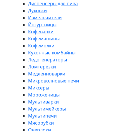
Диспенсеры для пива
Духовки
Измельчители
Йогуртницы
Кофеварки
Кофемашины
Кофемолки
Кухонные комбайны
Ледогенераторы
Ломтерезки
Медленноварки
Микроволновые печи
Миксеры
Мороженицы
Мультиварки
Мультимейкеры
Мультипечи
Мясорубки
Оверлоки