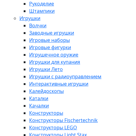
Рукоделие
Штампики
Игрушки
Волчки
Заводные игрушки
Игровые наборы
Игровые фигурки
Игрушечное оружие
Игрушки для купания
Игрушки Лето
Игрушки с радиоуправлением
Интерактивные игрушки
Калейдоскопы
Каталки
Качалки
Конструкторы
Конструкторы Fisсhertechnik
Конструкторы LEGO
Конструкторы Light Stax