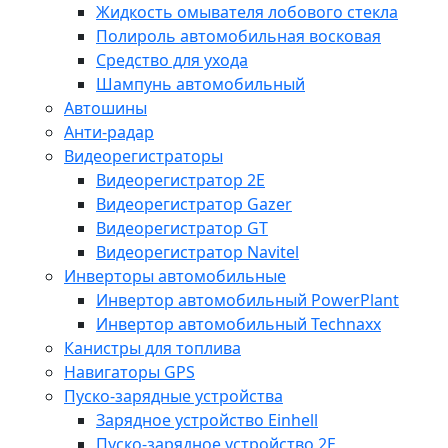
Жидкость омывателя лобового стекла
Полироль автомобильная восковая
Средство для ухода
Шампунь автомобильный
Автошины
Анти-радар
Видеорегистраторы
Видеорегистратор 2E
Видеорегистратор Gazer
Видеорегистратор GT
Видеорегистратор Navitel
Инверторы автомобильные
Инвертор автомобильный PowerPlant
Инвертор автомобильный Technaxx
Канистры для топлива
Навигаторы GPS
Пуско-зарядные устройства
Зарядное устройство Einhell
Пуско-зарядное устройство 2E