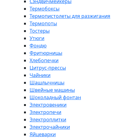
Сэндвичмейкеры
Термобоксы
Термопистолеты для разжигания
Термопоты
Тостеры
Утюги
Фондю
Фритюрницы
Хлебопечки
Цитрус-прессы
Чайники
Шашлычницы
Швейные машины
Шоколадный фонтан
Электровеники
Электропечи
Электроплитки
Электрочайники
Яйцеварки