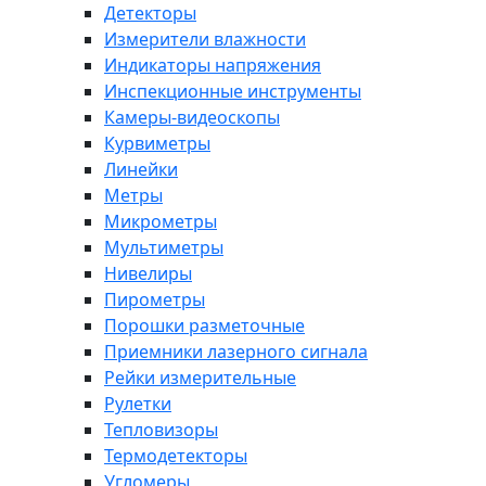
Детекторы
Измерители влажности
Индикаторы напряжения
Инспекционные инструменты
Камеры-видеоскопы
Курвиметры
Линейки
Метры
Микрометры
Мультиметры
Нивелиры
Пирометры
Порошки разметочные
Приемники лазерного сигнала
Рейки измерительные
Рулетки
Тепловизоры
Термодетекторы
Угломеры