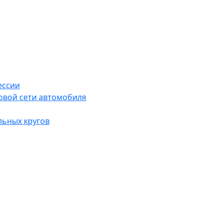
ессии
овой сети автомобиля
льных кругов