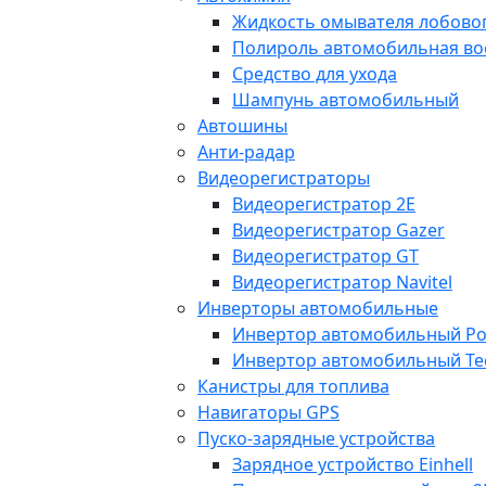
Жидкость омывателя лобовог
Полироль автомобильная во
Средство для ухода
Шампунь автомобильный
Автошины
Анти-радар
Видеорегистраторы
Видеорегистратор 2E
Видеорегистратор Gazer
Видеорегистратор GT
Видеорегистратор Navitel
Инверторы автомобильные
Инвертор автомобильный Po
Инвертор автомобильный Te
Канистры для топлива
Навигаторы GPS
Пуско-зарядные устройства
Зарядное устройство Einhell