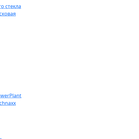
о стекла
сковая
werPlant
chnaxx