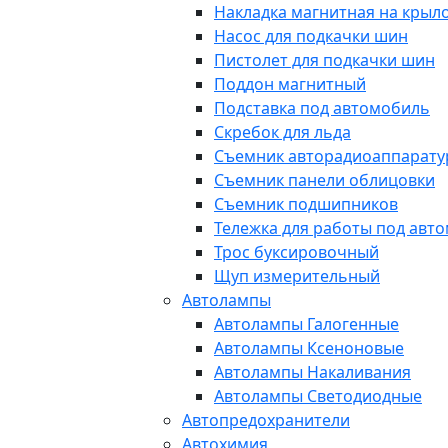
Накладка магнитная на крыл
Насос для подкачки шин
Пистолет для подкачки шин
Поддон магнитный
Подставка под автомобиль
Скребок для льда
Съемник авторадиоаппарат
Съемник панели облицовки
Съемник подшипников
Тележка для работы под авт
Трос буксировочный
Щуп измерительный
Автолампы
Автолампы Галогенные
Автолампы Ксеноновые
Автолампы Накаливания
Автолампы Светодиодные
Автопредохранители
Автохимия