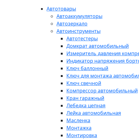
Автотовары
Автоаккумуляторы
Автозеркало
Автоинструменты
Автотестеры
Домкрат автомобильный
Измеритель давления компр
Индикатор напряжения борт
Ключ баллонный
Ключ для монтажа автомоби
Ключ свечной
Компрессор автомобильный
Кран гаражный
Лебедка цепная
Лейка автомобильная
Масленка
Монтажка
Монтировка