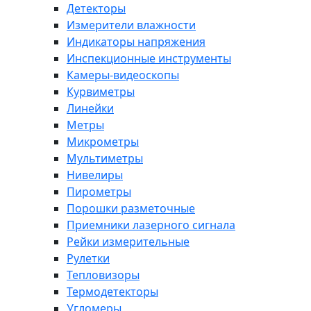
Детекторы
Измерители влажности
Индикаторы напряжения
Инспекционные инструменты
Камеры-видеоскопы
Курвиметры
Линейки
Метры
Микрометры
Мультиметры
Нивелиры
Пирометры
Порошки разметочные
Приемники лазерного сигнала
Рейки измерительные
Рулетки
Тепловизоры
Термодетекторы
Угломеры