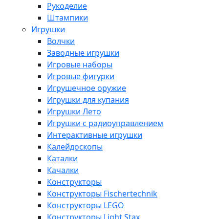
Рукоделие
Штампики
Игрушки
Волчки
Заводные игрушки
Игровые наборы
Игровые фигурки
Игрушечное оружие
Игрушки для купания
Игрушки Лето
Игрушки с радиоуправлением
Интерактивные игрушки
Калейдоскопы
Каталки
Качалки
Конструкторы
Конструкторы Fisсhertechnik
Конструкторы LEGO
Конструкторы Light Stax