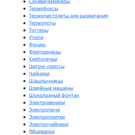
Сэндвичмейкеры
Термобоксы
Термопистолеты для разжигания
Термопоты
Тостеры
Утюги
Фондю
Фритюрницы
Хлебопечки
Цитрус-прессы
Чайники
Шашлычницы
Швейные машины
Шоколадный фонтан
Электровеники
Электропечи
Электроплитки
Электрочайники
Яйцеварки