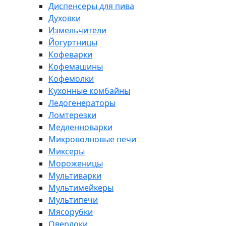
Диспенсеры для пива
Духовки
Измельчители
Йогуртницы
Кофеварки
Кофемашины
Кофемолки
Кухонные комбайны
Ледогенераторы
Ломтерезки
Медленноварки
Микроволновые печи
Миксеры
Мороженицы
Мультиварки
Мультимейкеры
Мультипечи
Мясорубки
Оверлоки