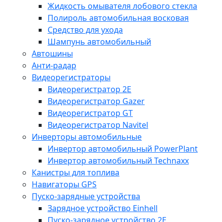
Жидкость омывателя лобового стекла
Полироль автомобильная восковая
Средство для ухода
Шампунь автомобильный
Автошины
Анти-радар
Видеорегистраторы
Видеорегистратор 2E
Видеорегистратор Gazer
Видеорегистратор GT
Видеорегистратор Navitel
Инверторы автомобильные
Инвертор автомобильный PowerPlant
Инвертор автомобильный Technaxx
Канистры для топлива
Навигаторы GPS
Пуско-зарядные устройства
Зарядное устройство Einhell
Пуско-зарядное устройство 2E