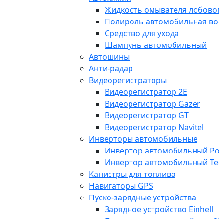
Жидкость омывателя лобовог
Полироль автомобильная во
Средство для ухода
Шампунь автомобильный
Автошины
Анти-радар
Видеорегистраторы
Видеорегистратор 2E
Видеорегистратор Gazer
Видеорегистратор GT
Видеорегистратор Navitel
Инверторы автомобильные
Инвертор автомобильный Po
Инвертор автомобильный Te
Канистры для топлива
Навигаторы GPS
Пуско-зарядные устройства
Зарядное устройство Einhell