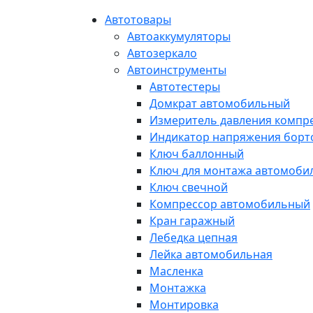
Автотовары
Автоаккумуляторы
Автозеркало
Автоинструменты
Автотестеры
Домкрат автомобильный
Измеритель давления компр
Индикатор напряжения борт
Ключ баллонный
Ключ для монтажа автомоби
Ключ свечной
Компрессор автомобильный
Кран гаражный
Лебедка цепная
Лейка автомобильная
Масленка
Монтажка
Монтировка