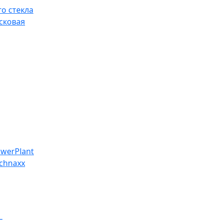
о стекла
сковая
werPlant
chnaxx