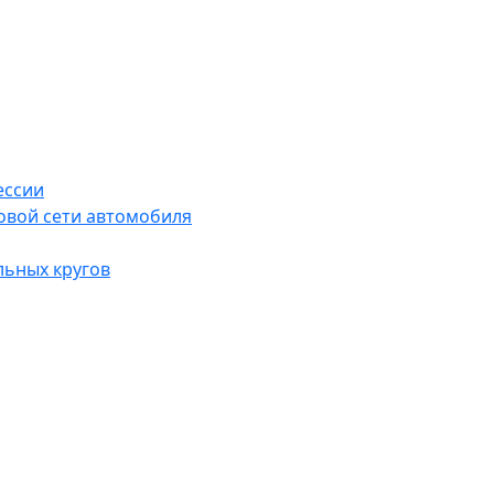
ессии
овой сети автомобиля
льных кругов