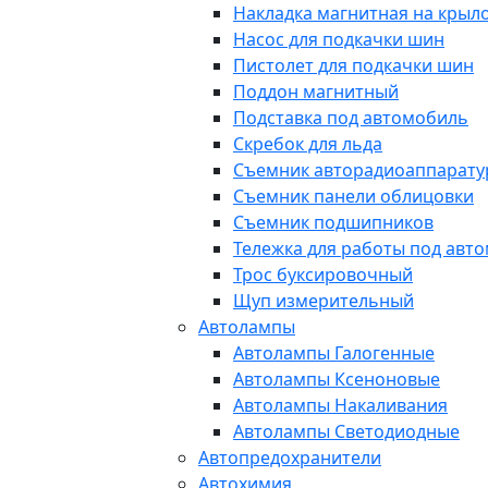
Накладка магнитная на крыл
Насос для подкачки шин
Пистолет для подкачки шин
Поддон магнитный
Подставка под автомобиль
Скребок для льда
Съемник авторадиоаппарат
Съемник панели облицовки
Съемник подшипников
Тележка для работы под авт
Трос буксировочный
Щуп измерительный
Автолампы
Автолампы Галогенные
Автолампы Ксеноновые
Автолампы Накаливания
Автолампы Светодиодные
Автопредохранители
Автохимия