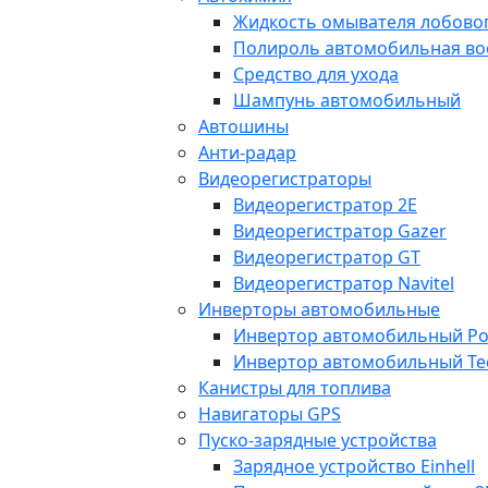
Жидкость омывателя лобовог
Полироль автомобильная во
Средство для ухода
Шампунь автомобильный
Автошины
Анти-радар
Видеорегистраторы
Видеорегистратор 2E
Видеорегистратор Gazer
Видеорегистратор GT
Видеорегистратор Navitel
Инверторы автомобильные
Инвертор автомобильный Po
Инвертор автомобильный Te
Канистры для топлива
Навигаторы GPS
Пуско-зарядные устройства
Зарядное устройство Einhell