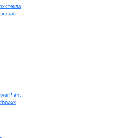
о стекла
сковая
werPlant
chnaxx