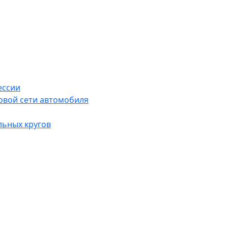
ессии
овой сети автомобиля
льных кругов