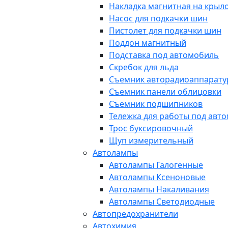
Накладка магнитная на крыл
Насос для подкачки шин
Пистолет для подкачки шин
Поддон магнитный
Подставка под автомобиль
Скребок для льда
Съемник авторадиоаппарат
Съемник панели облицовки
Съемник подшипников
Тележка для работы под авт
Трос буксировочный
Щуп измерительный
Автолампы
Автолампы Галогенные
Автолампы Ксеноновые
Автолампы Накаливания
Автолампы Светодиодные
Автопредохранители
Автохимия