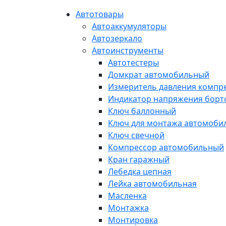
Автотовары
Автоаккумуляторы
Автозеркало
Автоинструменты
Автотестеры
Домкрат автомобильный
Измеритель давления компр
Индикатор напряжения борт
Ключ баллонный
Ключ для монтажа автомоби
Ключ свечной
Компрессор автомобильный
Кран гаражный
Лебедка цепная
Лейка автомобильная
Масленка
Монтажка
Монтировка