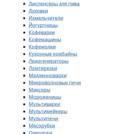
Диспенсеры для пива
Духовки
Измельчители
Йогуртницы
Кофеварки
Кофемашины
Кофемолки
Кухонные комбайны
Ледогенераторы
Ломтерезки
Медленноварки
Микроволновые печи
Миксеры
Мороженицы
Мультиварки
Мультимейкеры
Мультипечи
Мясорубки
Оверлоки