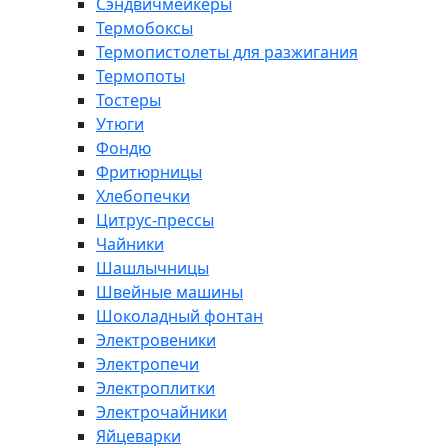
Сэндвичмейкеры
Термобоксы
Термопистолеты для разжигания
Термопоты
Тостеры
Утюги
Фондю
Фритюрницы
Хлебопечки
Цитрус-прессы
Чайники
Шашлычницы
Швейные машины
Шоколадный фонтан
Электровеники
Электропечи
Электроплитки
Электрочайники
Яйцеварки