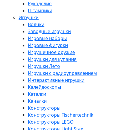
Рукоделие
Штампики
Игрушки
Волчки
Заводные игрушки
Игровые наборы
Игровые фигурки
Игрушечное оружие
Игрушки для купания
Игрушки Лето
Игрушки с радиоуправлением
Интерактивные игрушки
Калейдоскопы
Каталки
Качалки
Конструкторы
Конструкторы Fisсhertechnik
Конструкторы LEGO
Конструкторы Light Stax