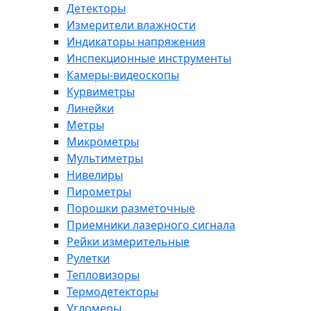
Детекторы
Измерители влажности
Индикаторы напряжения
Инспекционные инструменты
Камеры-видеоскопы
Курвиметры
Линейки
Метры
Микрометры
Мультиметры
Нивелиры
Пирометры
Порошки разметочные
Приемники лазерного сигнала
Рейки измерительные
Рулетки
Тепловизоры
Термодетекторы
Угломеры