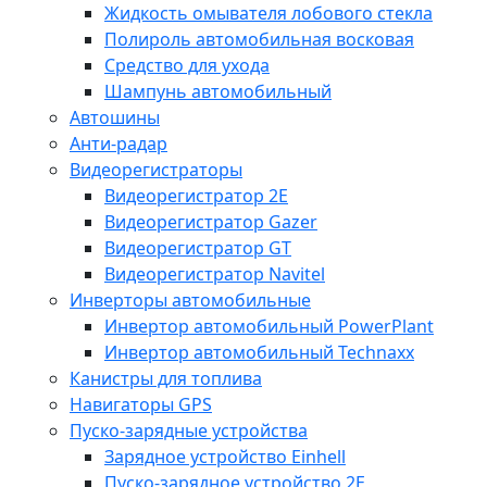
Жидкость омывателя лобового стекла
Полироль автомобильная восковая
Средство для ухода
Шампунь автомобильный
Автошины
Анти-радар
Видеорегистраторы
Видеорегистратор 2E
Видеорегистратор Gazer
Видеорегистратор GT
Видеорегистратор Navitel
Инверторы автомобильные
Инвертор автомобильный PowerPlant
Инвертор автомобильный Technaxx
Канистры для топлива
Навигаторы GPS
Пуско-зарядные устройства
Зарядное устройство Einhell
Пуско-зарядное устройство 2E