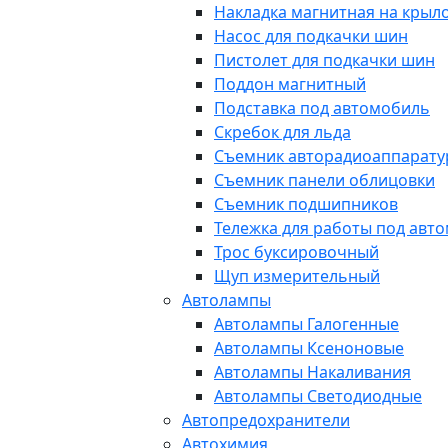
Накладка магнитная на крыл
Насос для подкачки шин
Пистолет для подкачки шин
Поддон магнитный
Подставка под автомобиль
Скребок для льда
Съемник авторадиоаппарат
Съемник панели облицовки
Съемник подшипников
Тележка для работы под авт
Трос буксировочный
Щуп измерительный
Автолампы
Автолампы Галогенные
Автолампы Ксеноновые
Автолампы Накаливания
Автолампы Светодиодные
Автопредохранители
Автохимия