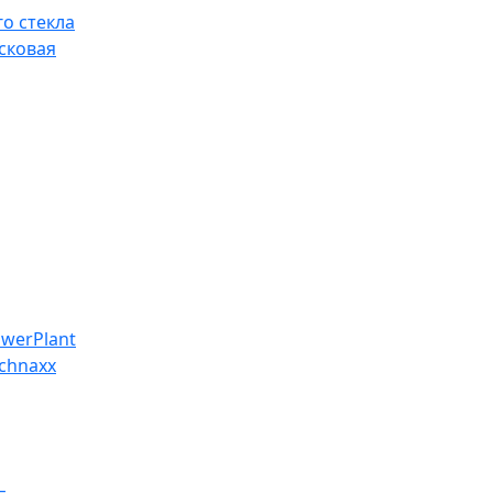
о стекла
сковая
werPlant
chnaxx