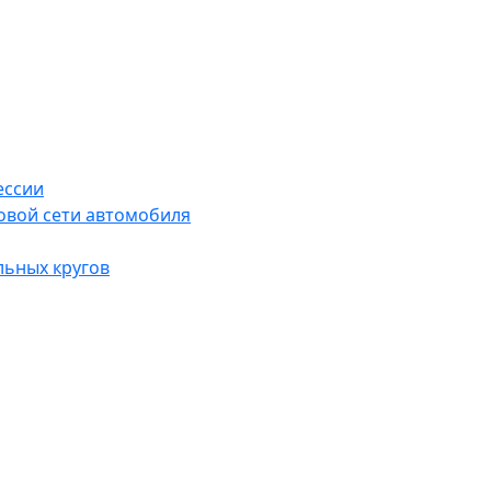
ессии
овой сети автомобиля
льных кругов