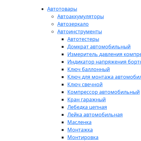
Автотовары
Автоаккумуляторы
Автозеркало
Автоинструменты
Автотестеры
Домкрат автомобильный
Измеритель давления компр
Индикатор напряжения борт
Ключ баллонный
Ключ для монтажа автомоби
Ключ свечной
Компрессор автомобильный
Кран гаражный
Лебедка цепная
Лейка автомобильная
Масленка
Монтажка
Монтировка