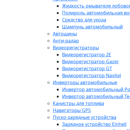
Жидкость омывателя лобовог
Полироль автомобильная во
Средство для ухода
Шампунь автомобильный
Автошины
Анти-радар
Видеорегистраторы
Видеорегистратор 2E
Видеорегистратор Gazer
Видеорегистратор GT
Видеорегистратор Navitel
Инверторы автомобильные
Инвертор автомобильный Po
Инвертор автомобильный Te
Канистры для топлива
Навигаторы GPS
Пуско-зарядные устройства
Зарядное устройство Einhell