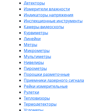
Детекторы
Измерители влажности
Индикаторы напряжения
Инспекционные инструменты
Камеры-видеоскопы
Курвиметры
Линейки
Метры
Микрометры
Мультиметры
Нивелиры
Пирометры
Порошки разметочные
Приемники лазерного сигнала
Рейки измерительные
Рулетки
Тепловизоры
Термодетекторы
Угломеры