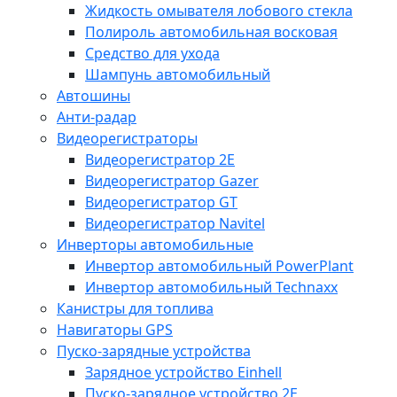
Жидкость омывателя лобового стекла
Полироль автомобильная восковая
Средство для ухода
Шампунь автомобильный
Автошины
Анти-радар
Видеорегистраторы
Видеорегистратор 2E
Видеорегистратор Gazer
Видеорегистратор GT
Видеорегистратор Navitel
Инверторы автомобильные
Инвертор автомобильный PowerPlant
Инвертор автомобильный Technaxx
Канистры для топлива
Навигаторы GPS
Пуско-зарядные устройства
Зарядное устройство Einhell
Пуско-зарядное устройство 2E