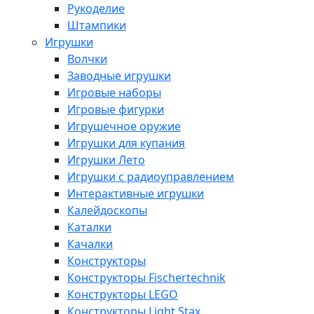
Рукоделие
Штампики
Игрушки
Волчки
Заводные игрушки
Игровые наборы
Игровые фигурки
Игрушечное оружие
Игрушки для купания
Игрушки Лето
Игрушки с радиоуправлением
Интерактивные игрушки
Калейдоскопы
Каталки
Качалки
Конструкторы
Конструкторы Fisсhertechnik
Конструкторы LEGO
Конструкторы Light Stax