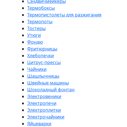
Сэндвичмейкеры
Термобоксы
Термопистолеты для разжигания
Термопоты
Тостеры
Утюги
Фондю
Фритюрницы
Хлебопечки
Цитрус-прессы
Чайники
Шашлычницы
Швейные машины
Шоколадный фонтан
Электровеники
Электропечи
Электроплитки
Электрочайники
Яйцеварки