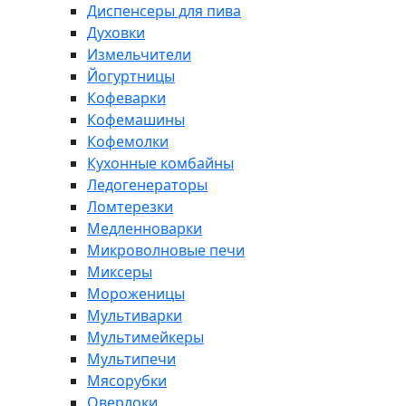
Диспенсеры для пива
Духовки
Измельчители
Йогуртницы
Кофеварки
Кофемашины
Кофемолки
Кухонные комбайны
Ледогенераторы
Ломтерезки
Медленноварки
Микроволновые печи
Миксеры
Мороженицы
Мультиварки
Мультимейкеры
Мультипечи
Мясорубки
Оверлоки