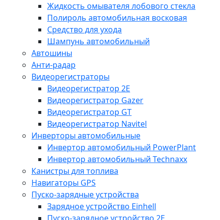
Жидкость омывателя лобового стекла
Полироль автомобильная восковая
Средство для ухода
Шампунь автомобильный
Автошины
Анти-радар
Видеорегистраторы
Видеорегистратор 2E
Видеорегистратор Gazer
Видеорегистратор GT
Видеорегистратор Navitel
Инверторы автомобильные
Инвертор автомобильный PowerPlant
Инвертор автомобильный Technaxx
Канистры для топлива
Навигаторы GPS
Пуско-зарядные устройства
Зарядное устройство Einhell
Пуско-зарядное устройство 2E