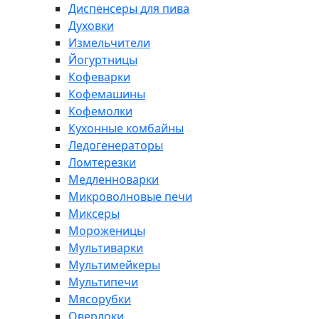
Диспенсеры для пива
Духовки
Измельчители
Йогуртницы
Кофеварки
Кофемашины
Кофемолки
Кухонные комбайны
Ледогенераторы
Ломтерезки
Медленноварки
Микроволновые печи
Миксеры
Мороженицы
Мультиварки
Мультимейкеры
Мультипечи
Мясорубки
Оверлоки