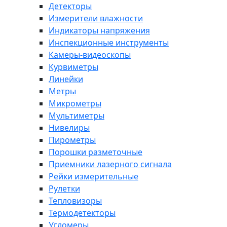
Детекторы
Измерители влажности
Индикаторы напряжения
Инспекционные инструменты
Камеры-видеоскопы
Курвиметры
Линейки
Метры
Микрометры
Мультиметры
Нивелиры
Пирометры
Порошки разметочные
Приемники лазерного сигнала
Рейки измерительные
Рулетки
Тепловизоры
Термодетекторы
Угломеры