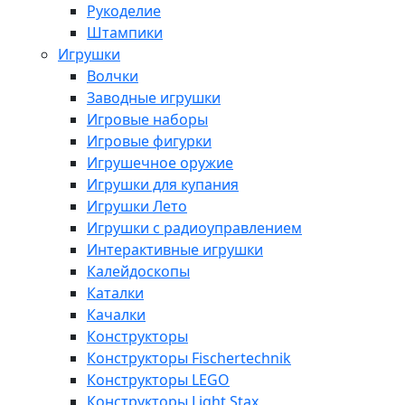
Рукоделие
Штампики
Игрушки
Волчки
Заводные игрушки
Игровые наборы
Игровые фигурки
Игрушечное оружие
Игрушки для купания
Игрушки Лето
Игрушки с радиоуправлением
Интерактивные игрушки
Калейдоскопы
Каталки
Качалки
Конструкторы
Конструкторы Fisсhertechnik
Конструкторы LEGO
Конструкторы Light Stax