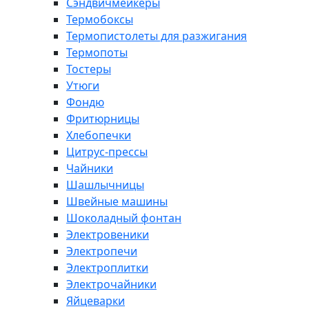
Сэндвичмейкеры
Термобоксы
Термопистолеты для разжигания
Термопоты
Тостеры
Утюги
Фондю
Фритюрницы
Хлебопечки
Цитрус-прессы
Чайники
Шашлычницы
Швейные машины
Шоколадный фонтан
Электровеники
Электропечи
Электроплитки
Электрочайники
Яйцеварки