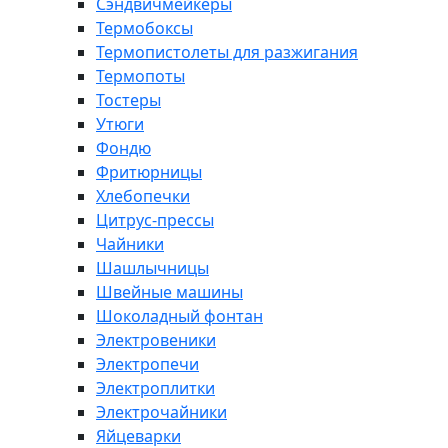
Сэндвичмейкеры
Термобоксы
Термопистолеты для разжигания
Термопоты
Тостеры
Утюги
Фондю
Фритюрницы
Хлебопечки
Цитрус-прессы
Чайники
Шашлычницы
Швейные машины
Шоколадный фонтан
Электровеники
Электропечи
Электроплитки
Электрочайники
Яйцеварки