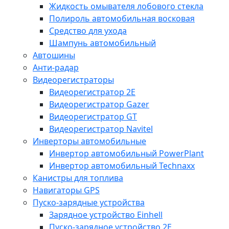
Жидкость омывателя лобового стекла
Полироль автомобильная восковая
Средство для ухода
Шампунь автомобильный
Автошины
Анти-радар
Видеорегистраторы
Видеорегистратор 2E
Видеорегистратор Gazer
Видеорегистратор GT
Видеорегистратор Navitel
Инверторы автомобильные
Инвертор автомобильный PowerPlant
Инвертор автомобильный Technaxx
Канистры для топлива
Навигаторы GPS
Пуско-зарядные устройства
Зарядное устройство Einhell
Пуско-зарядное устройство 2E