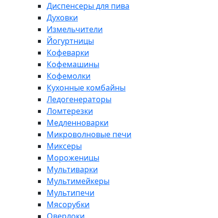
Диспенсеры для пива
Духовки
Измельчители
Йогуртницы
Кофеварки
Кофемашины
Кофемолки
Кухонные комбайны
Ледогенераторы
Ломтерезки
Медленноварки
Микроволновые печи
Миксеры
Мороженицы
Мультиварки
Мультимейкеры
Мультипечи
Мясорубки
Оверлоки