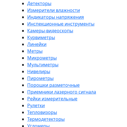
Детекторы
Измерители влажности
Индикаторы напряжения
Инспекционные инструменты
Камеры-видеоскопы
Курвиметры
Линейки
Метры
Микрометры
Мультиметры
Нивелиры
Пирометры
Порошки разметочные
Приемники лазерного сигнала
Рейки измерительные
Рулетки
Тепловизоры
Термодетекторы
Угломеры