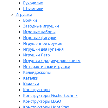
Рукоделие
Штампики
Игрушки
Волчки
Заводные игрушки
Игровые наборы
Игровые фигурки
Игрушечное оружие
Игрушки для купания
Игрушки Лето
Игрушки с радиоуправлением
Интерактивные игрушки
Калейдоскопы
Каталки
Качалки
Конструкторы
Конструкторы Fisсhertechnik
Конструкторы LEGO
Конструкторы Light Stax