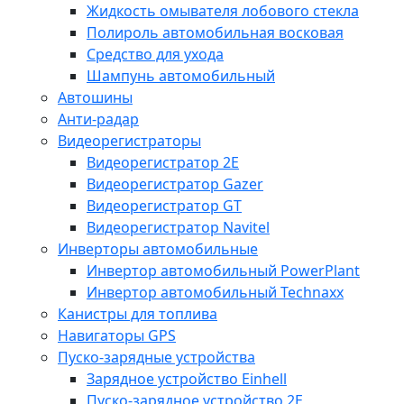
Жидкость омывателя лобового стекла
Полироль автомобильная восковая
Средство для ухода
Шампунь автомобильный
Автошины
Анти-радар
Видеорегистраторы
Видеорегистратор 2E
Видеорегистратор Gazer
Видеорегистратор GT
Видеорегистратор Navitel
Инверторы автомобильные
Инвертор автомобильный PowerPlant
Инвертор автомобильный Technaxx
Канистры для топлива
Навигаторы GPS
Пуско-зарядные устройства
Зарядное устройство Einhell
Пуско-зарядное устройство 2E