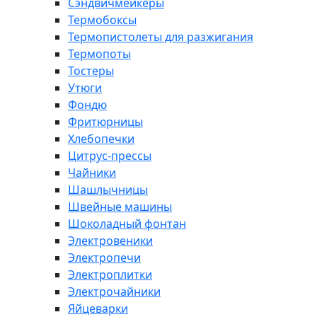
Сэндвичмейкеры
Термобоксы
Термопистолеты для разжигания
Термопоты
Тостеры
Утюги
Фондю
Фритюрницы
Хлебопечки
Цитрус-прессы
Чайники
Шашлычницы
Швейные машины
Шоколадный фонтан
Электровеники
Электропечи
Электроплитки
Электрочайники
Яйцеварки