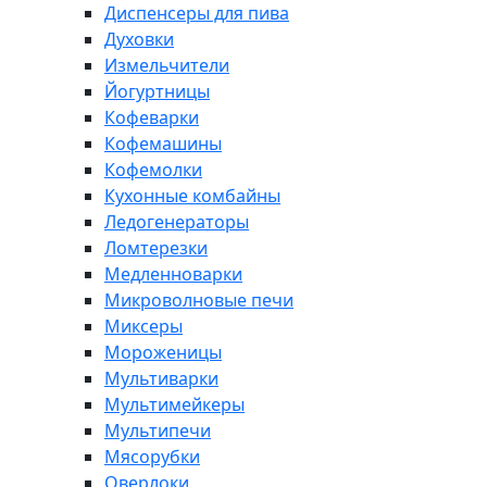
Диспенсеры для пива
Духовки
Измельчители
Йогуртницы
Кофеварки
Кофемашины
Кофемолки
Кухонные комбайны
Ледогенераторы
Ломтерезки
Медленноварки
Микроволновые печи
Миксеры
Мороженицы
Мультиварки
Мультимейкеры
Мультипечи
Мясорубки
Оверлоки