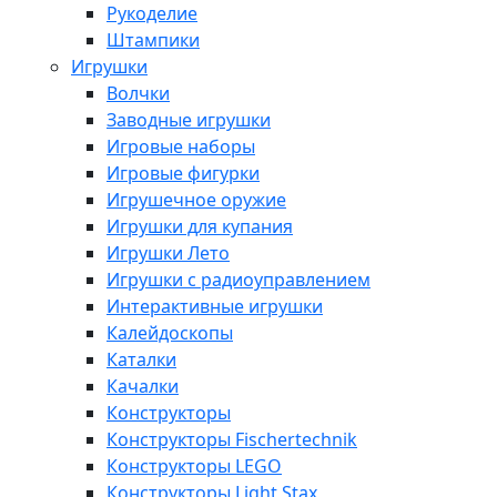
Рукоделие
Штампики
Игрушки
Волчки
Заводные игрушки
Игровые наборы
Игровые фигурки
Игрушечное оружие
Игрушки для купания
Игрушки Лето
Игрушки с радиоуправлением
Интерактивные игрушки
Калейдоскопы
Каталки
Качалки
Конструкторы
Конструкторы Fisсhertechnik
Конструкторы LEGO
Конструкторы Light Stax