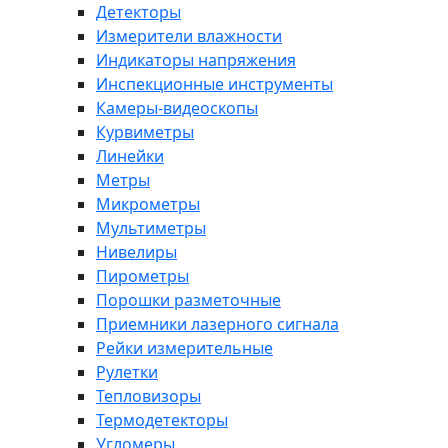
Детекторы
Измерители влажности
Индикаторы напряжения
Инспекционные инструменты
Камеры-видеоскопы
Курвиметры
Линейки
Метры
Микрометры
Мультиметры
Нивелиры
Пирометры
Порошки разметочные
Приемники лазерного сигнала
Рейки измерительные
Рулетки
Тепловизоры
Термодетекторы
Угломеры