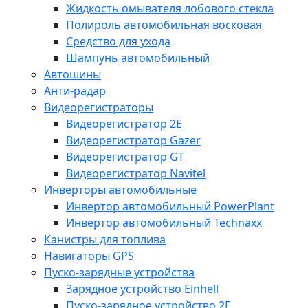
Жидкость омывателя лобового стекла
Полироль автомобильная восковая
Средство для ухода
Шампунь автомобильный
Автошины
Анти-радар
Видеорегистраторы
Видеорегистратор 2E
Видеорегистратор Gazer
Видеорегистратор GT
Видеорегистратор Navitel
Инверторы автомобильные
Инвертор автомобильный PowerPlant
Инвертор автомобильный Technaxx
Канистры для топлива
Навигаторы GPS
Пуско-зарядные устройства
Зарядное устройство Einhell
Пуско-зарядное устройство 2E