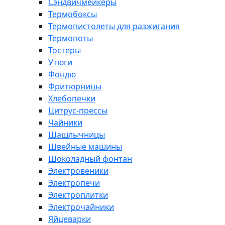
Сэндвичмейкеры
Термобоксы
Термопистолеты для разжигания
Термопоты
Тостеры
Утюги
Фондю
Фритюрницы
Хлебопечки
Цитрус-прессы
Чайники
Шашлычницы
Швейные машины
Шоколадный фонтан
Электровеники
Электропечи
Электроплитки
Электрочайники
Яйцеварки