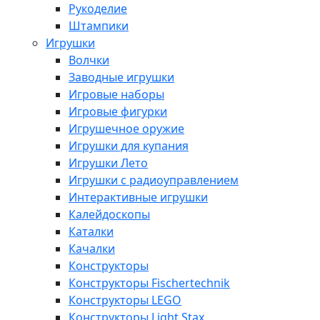
Рукоделие
Штампики
Игрушки
Волчки
Заводные игрушки
Игровые наборы
Игровые фигурки
Игрушечное оружие
Игрушки для купания
Игрушки Лето
Игрушки с радиоуправлением
Интерактивные игрушки
Калейдоскопы
Каталки
Качалки
Конструкторы
Конструкторы Fisсhertechnik
Конструкторы LEGO
Конструкторы Light Stax