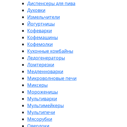
Диспенсеры для пива
Духовки
Измельчители
Йогуртницы
Кофеварки
Кофемашины
Кофемолки
Кухонные комбайны
Ледогенераторы
Ломтерезки
Медленноварки
Микроволновые печи
Миксеры
Мороженицы
Мультиварки
Мультимейкеры
Мультипечи
Мясорубки
Оверлоки