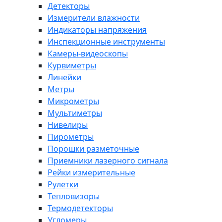
Детекторы
Измерители влажности
Индикаторы напряжения
Инспекционные инструменты
Камеры-видеоскопы
Курвиметры
Линейки
Метры
Микрометры
Мультиметры
Нивелиры
Пирометры
Порошки разметочные
Приемники лазерного сигнала
Рейки измерительные
Рулетки
Тепловизоры
Термодетекторы
Угломеры