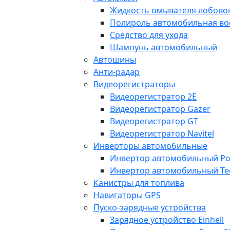
Жидкость омывателя лобовог
Полироль автомобильная во
Средство для ухода
Шампунь автомобильный
Автошины
Анти-радар
Видеорегистраторы
Видеорегистратор 2E
Видеорегистратор Gazer
Видеорегистратор GT
Видеорегистратор Navitel
Инверторы автомобильные
Инвертор автомобильный Po
Инвертор автомобильный Te
Канистры для топлива
Навигаторы GPS
Пуско-зарядные устройства
Зарядное устройство Einhell