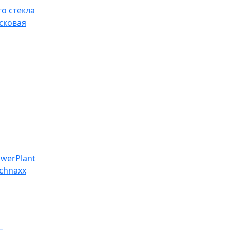
о стекла
сковая
werPlant
chnaxx