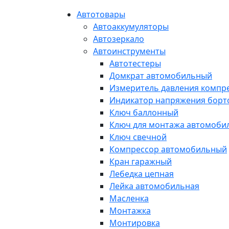
Автотовары
Автоаккумуляторы
Автозеркало
Автоинструменты
Автотестеры
Домкрат автомобильный
Измеритель давления компр
Индикатор напряжения борт
Ключ баллонный
Ключ для монтажа автомоби
Ключ свечной
Компрессор автомобильный
Кран гаражный
Лебедка цепная
Лейка автомобильная
Масленка
Монтажка
Монтировка