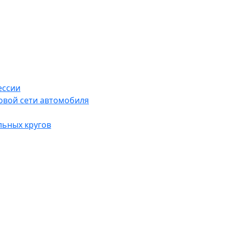
ессии
овой сети автомобиля
льных кругов