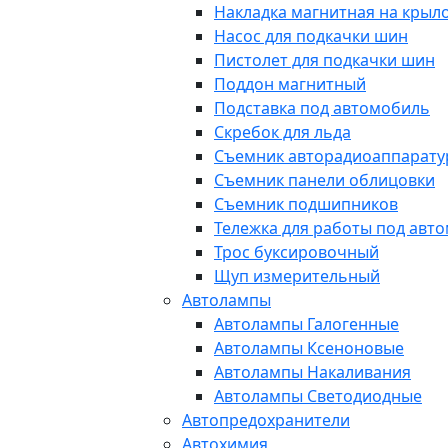
Накладка магнитная на крыл
Насос для подкачки шин
Пистолет для подкачки шин
Поддон магнитный
Подставка под автомобиль
Скребок для льда
Съемник авторадиоаппарат
Съемник панели облицовки
Съемник подшипников
Тележка для работы под авт
Трос буксировочный
Щуп измерительный
Автолампы
Автолампы Галогенные
Автолампы Ксеноновые
Автолампы Накаливания
Автолампы Светодиодные
Автопредохранители
Автохимия