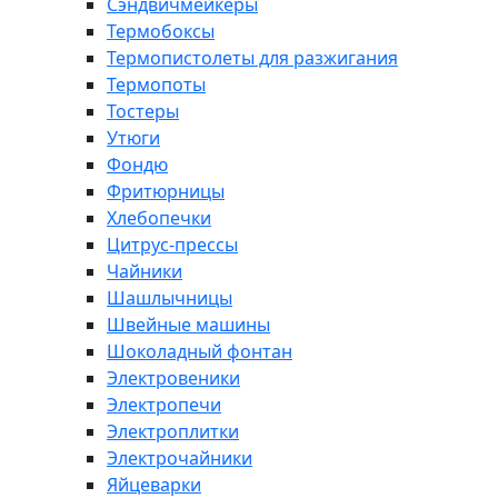
Сэндвичмейкеры
Термобоксы
Термопистолеты для разжигания
Термопоты
Тостеры
Утюги
Фондю
Фритюрницы
Хлебопечки
Цитрус-прессы
Чайники
Шашлычницы
Швейные машины
Шоколадный фонтан
Электровеники
Электропечи
Электроплитки
Электрочайники
Яйцеварки