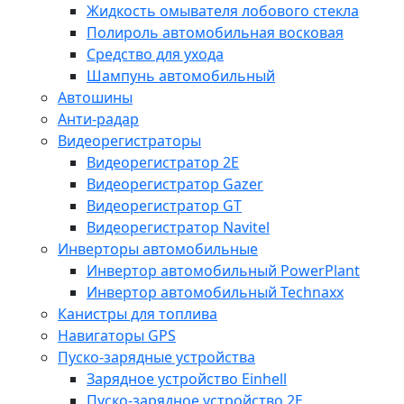
Жидкость омывателя лобового стекла
Полироль автомобильная восковая
Средство для ухода
Шампунь автомобильный
Автошины
Анти-радар
Видеорегистраторы
Видеорегистратор 2E
Видеорегистратор Gazer
Видеорегистратор GT
Видеорегистратор Navitel
Инверторы автомобильные
Инвертор автомобильный PowerPlant
Инвертор автомобильный Technaxx
Канистры для топлива
Навигаторы GPS
Пуско-зарядные устройства
Зарядное устройство Einhell
Пуско-зарядное устройство 2E