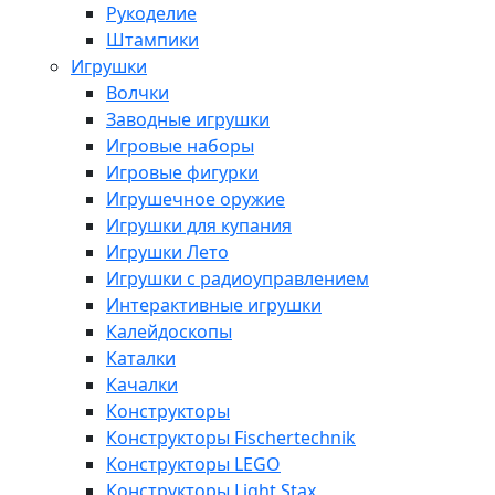
Рукоделие
Штампики
Игрушки
Волчки
Заводные игрушки
Игровые наборы
Игровые фигурки
Игрушечное оружие
Игрушки для купания
Игрушки Лето
Игрушки с радиоуправлением
Интерактивные игрушки
Калейдоскопы
Каталки
Качалки
Конструкторы
Конструкторы Fisсhertechnik
Конструкторы LEGO
Конструкторы Light Stax