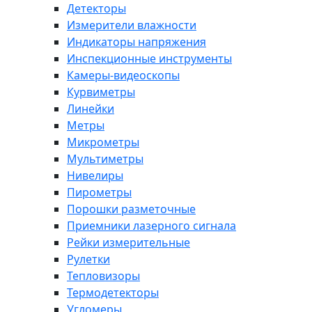
Детекторы
Измерители влажности
Индикаторы напряжения
Инспекционные инструменты
Камеры-видеоскопы
Курвиметры
Линейки
Метры
Микрометры
Мультиметры
Нивелиры
Пирометры
Порошки разметочные
Приемники лазерного сигнала
Рейки измерительные
Рулетки
Тепловизоры
Термодетекторы
Угломеры