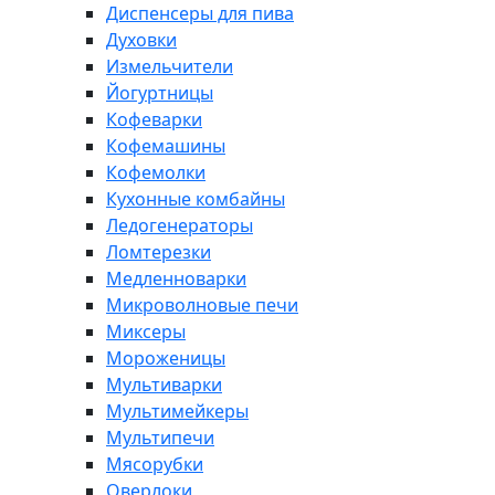
Диспенсеры для пива
Духовки
Измельчители
Йогуртницы
Кофеварки
Кофемашины
Кофемолки
Кухонные комбайны
Ледогенераторы
Ломтерезки
Медленноварки
Микроволновые печи
Миксеры
Мороженицы
Мультиварки
Мультимейкеры
Мультипечи
Мясорубки
Оверлоки