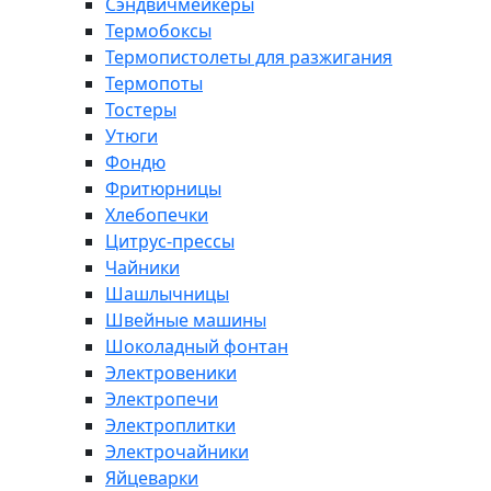
Сэндвичмейкеры
Термобоксы
Термопистолеты для разжигания
Термопоты
Тостеры
Утюги
Фондю
Фритюрницы
Хлебопечки
Цитрус-прессы
Чайники
Шашлычницы
Швейные машины
Шоколадный фонтан
Электровеники
Электропечи
Электроплитки
Электрочайники
Яйцеварки