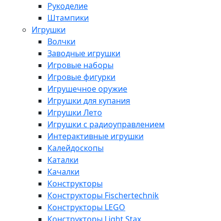
Рукоделие
Штампики
Игрушки
Волчки
Заводные игрушки
Игровые наборы
Игровые фигурки
Игрушечное оружие
Игрушки для купания
Игрушки Лето
Игрушки с радиоуправлением
Интерактивные игрушки
Калейдоскопы
Каталки
Качалки
Конструкторы
Конструкторы Fisсhertechnik
Конструкторы LEGO
Конструкторы Light Stax