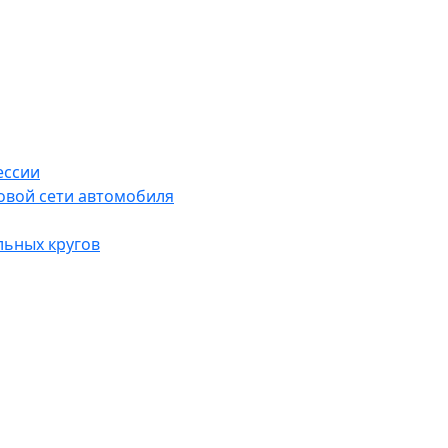
ессии
овой сети автомобиля
льных кругов