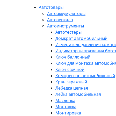
Автотовары
Автоаккумуляторы
Автозеркало
Автоинструменты
Автотестеры
Домкрат автомобильный
Измеритель давления компр
Индикатор напряжения борт
Ключ баллонный
Ключ для монтажа автомоби
Ключ свечной
Компрессор автомобильный
Кран гаражный
Лебедка цепная
Лейка автомобильная
Масленка
Монтажка
Монтировка