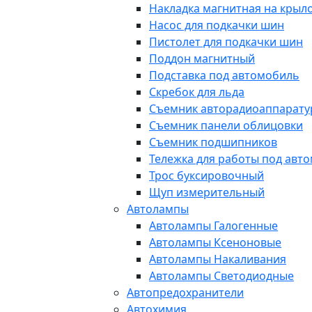
Накладка магнитная на крыл
Насос для подкачки шин
Пистолет для подкачки шин
Поддон магнитный
Подставка под автомобиль
Скребок для льда
Съемник авторадиоаппарат
Съемник панели облицовки
Съемник подшипников
Тележка для работы под авт
Трос буксировочный
Щуп измерительный
Автолампы
Автолампы Галогенные
Автолампы Ксеноновые
Автолампы Накаливания
Автолампы Светодиодные
Автопредохранители
Автохимия