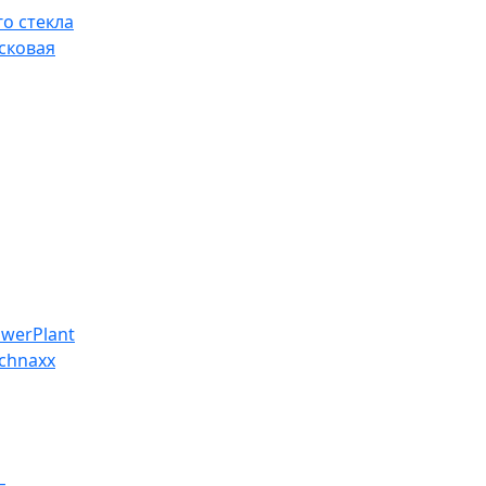
о стекла
сковая
werPlant
chnaxx