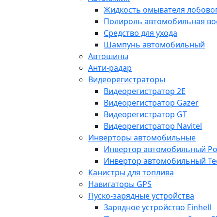
Жидкость омывателя лобовог
Полироль автомобильная во
Средство для ухода
Шампунь автомобильный
Автошины
Анти-радар
Видеорегистраторы
Видеорегистратор 2E
Видеорегистратор Gazer
Видеорегистратор GT
Видеорегистратор Navitel
Инверторы автомобильные
Инвертор автомобильный Po
Инвертор автомобильный Te
Канистры для топлива
Навигаторы GPS
Пуско-зарядные устройства
Зарядное устройство Einhell