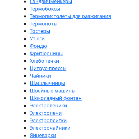
Сэндвичмейкеры
Термобоксы
Термопистолеты для разжигания
Термопоты
Тостеры
Утюги
Фондю
Фритюрницы
Хлебопечки
Цитрус-прессы
Чайники
Шашлычницы
Швейные машины
Шоколадный фонтан
Электровеники
Электропечи
Электроплитки
Электрочайники
Яйцеварки