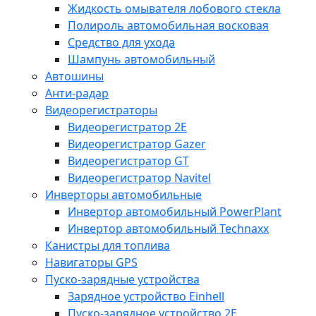
Жидкость омывателя лобового стекла
Полироль автомобильная восковая
Средство для ухода
Шампунь автомобильный
Автошины
Анти-радар
Видеорегистраторы
Видеорегистратор 2E
Видеорегистратор Gazer
Видеорегистратор GT
Видеорегистратор Navitel
Инверторы автомобильные
Инвертор автомобильный PowerPlant
Инвертор автомобильный Technaxx
Канистры для топлива
Навигаторы GPS
Пуско-зарядные устройства
Зарядное устройство Einhell
Пуско-зарядное устройство 2E