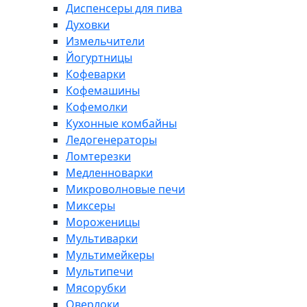
Диспенсеры для пива
Духовки
Измельчители
Йогуртницы
Кофеварки
Кофемашины
Кофемолки
Кухонные комбайны
Ледогенераторы
Ломтерезки
Медленноварки
Микроволновые печи
Миксеры
Мороженицы
Мультиварки
Мультимейкеры
Мультипечи
Мясорубки
Оверлоки