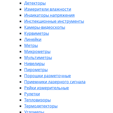
Детекторы
Измерители влажности
Индикаторы напряжения
Инспекционные инструменты
Камеры-видеоскопы
Курвиметры
Линейки
Метры
Микрометры
Мультиметры
Нивелиры
Пирометры
Порошки разметочные
Приемники лазерного сигнала
Рейки измерительные
Рулетки
Тепловизоры
Термодетекторы
Угломеры