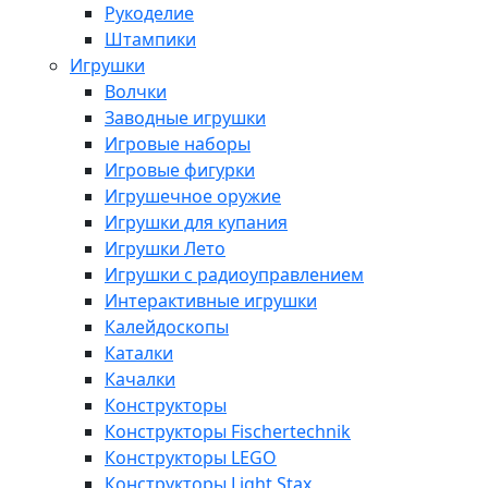
Рукоделие
Штампики
Игрушки
Волчки
Заводные игрушки
Игровые наборы
Игровые фигурки
Игрушечное оружие
Игрушки для купания
Игрушки Лето
Игрушки с радиоуправлением
Интерактивные игрушки
Калейдоскопы
Каталки
Качалки
Конструкторы
Конструкторы Fisсhertechnik
Конструкторы LEGO
Конструкторы Light Stax