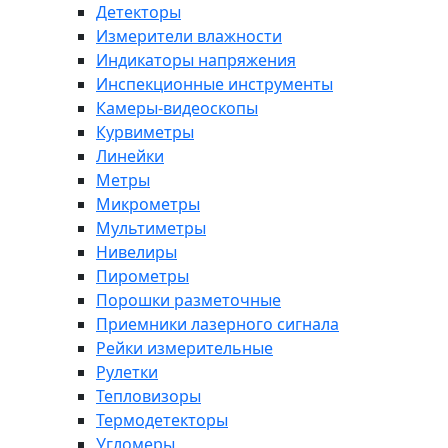
Детекторы
Измерители влажности
Индикаторы напряжения
Инспекционные инструменты
Камеры-видеоскопы
Курвиметры
Линейки
Метры
Микрометры
Мультиметры
Нивелиры
Пирометры
Порошки разметочные
Приемники лазерного сигнала
Рейки измерительные
Рулетки
Тепловизоры
Термодетекторы
Угломеры