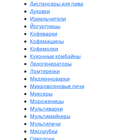
Диспенсеры для пива
Духовки
Измельчители
Йогуртницы
Кофеварки
Кофемашины
Кофемолки
Кухонные комбайны
Ледогенераторы
Ломтерезки
Медленноварки
Микроволновые печи
Миксеры
Мороженицы
Мультиварки
Мультимейкеры
Мультипечи
Мясорубки
Оверлоки