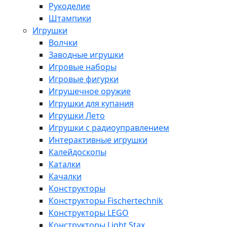
Рукоделие
Штампики
Игрушки
Волчки
Заводные игрушки
Игровые наборы
Игровые фигурки
Игрушечное оружие
Игрушки для купания
Игрушки Лето
Игрушки с радиоуправлением
Интерактивные игрушки
Калейдоскопы
Каталки
Качалки
Конструкторы
Конструкторы Fisсhertechnik
Конструкторы LEGO
Конструкторы Light Stax