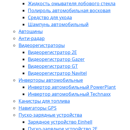
Жидкость омывателя лобового стекла
Полироль автомобильная восковая
Средство для ухода
Шампунь автомобильный
Автошины
Анти-радар
Видеорегистраторы
Видеорегистратор 2E
Видеорегистратор Gazer
Видеорегистратор GT
Видеорегистратор Navitel
Инверторы автомобильные
Инвертор автомобильный PowerPlant
Инвертор автомобильный Technaxx
Канистры для топлива
Навигаторы GPS
Пуско-зарядные устройства
Зарядное устройство Einhell
Пуско-зарядное устройство 2E