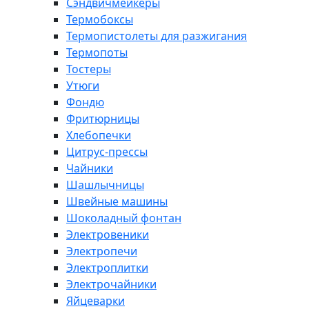
Сэндвичмейкеры
Термобоксы
Термопистолеты для разжигания
Термопоты
Тостеры
Утюги
Фондю
Фритюрницы
Хлебопечки
Цитрус-прессы
Чайники
Шашлычницы
Швейные машины
Шоколадный фонтан
Электровеники
Электропечи
Электроплитки
Электрочайники
Яйцеварки