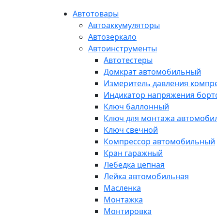
Автотовары
Автоаккумуляторы
Автозеркало
Автоинструменты
Автотестеры
Домкрат автомобильный
Измеритель давления компр
Индикатор напряжения борт
Ключ баллонный
Ключ для монтажа автомоби
Ключ свечной
Компрессор автомобильный
Кран гаражный
Лебедка цепная
Лейка автомобильная
Масленка
Монтажка
Монтировка