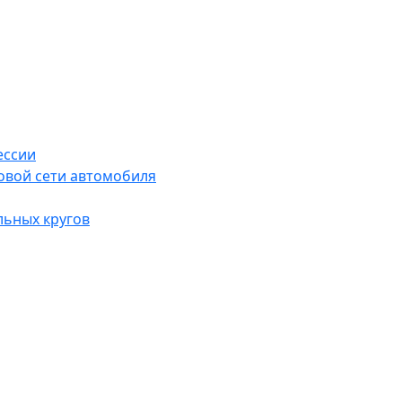
ессии
овой сети автомобиля
льных кругов