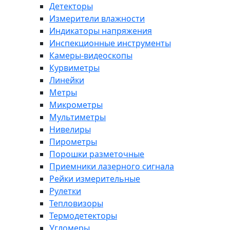
Детекторы
Измерители влажности
Индикаторы напряжения
Инспекционные инструменты
Камеры-видеоскопы
Курвиметры
Линейки
Метры
Микрометры
Мультиметры
Нивелиры
Пирометры
Порошки разметочные
Приемники лазерного сигнала
Рейки измерительные
Рулетки
Тепловизоры
Термодетекторы
Угломеры