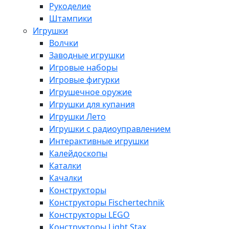
Рукоделие
Штампики
Игрушки
Волчки
Заводные игрушки
Игровые наборы
Игровые фигурки
Игрушечное оружие
Игрушки для купания
Игрушки Лето
Игрушки с радиоуправлением
Интерактивные игрушки
Калейдоскопы
Каталки
Качалки
Конструкторы
Конструкторы Fisсhertechnik
Конструкторы LEGO
Конструкторы Light Stax