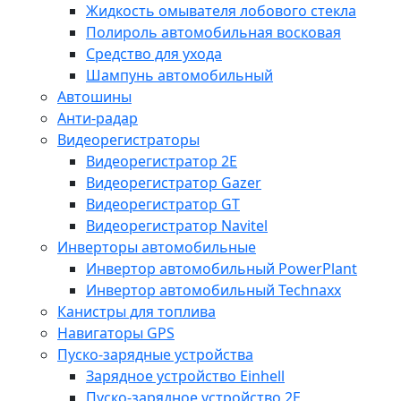
Жидкость омывателя лобового стекла
Полироль автомобильная восковая
Средство для ухода
Шампунь автомобильный
Автошины
Анти-радар
Видеорегистраторы
Видеорегистратор 2E
Видеорегистратор Gazer
Видеорегистратор GT
Видеорегистратор Navitel
Инверторы автомобильные
Инвертор автомобильный PowerPlant
Инвертор автомобильный Technaxx
Канистры для топлива
Навигаторы GPS
Пуско-зарядные устройства
Зарядное устройство Einhell
Пуско-зарядное устройство 2E