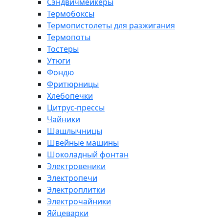
Сэндвичмейкеры
Термобоксы
Термопистолеты для разжигания
Термопоты
Тостеры
Утюги
Фондю
Фритюрницы
Хлебопечки
Цитрус-прессы
Чайники
Шашлычницы
Швейные машины
Шоколадный фонтан
Электровеники
Электропечи
Электроплитки
Электрочайники
Яйцеварки