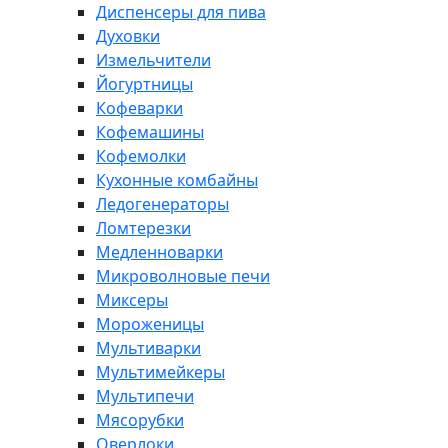
Диспенсеры для пива
Духовки
Измельчители
Йогуртницы
Кофеварки
Кофемашины
Кофемолки
Кухонные комбайны
Ледогенераторы
Ломтерезки
Медленноварки
Микроволновые печи
Миксеры
Мороженицы
Мультиварки
Мультимейкеры
Мультипечи
Мясорубки
Оверлоки