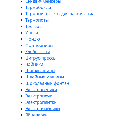
Сэндвичмейкеры
Термобоксы
Термопистолеты для разжигания
Термопоты
Тостеры
Утюги
Фондю
Фритюрницы
Хлебопечки
Цитрус-прессы
Чайники
Шашлычницы
Швейные машины
Шоколадный фонтан
Электровеники
Электропечи
Электроплитки
Электрочайники
Яйцеварки