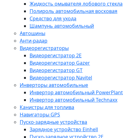
Жидкость омывателя лобового стекла
Полироль автомобильная восковая
Средство для ухода
Шампунь автомобильный
Автошины
Анти-радар
Видеорегистраторы
Видеорегистратор 2E
Видеорегистратор Gazer
Видеорегистратор GT
Видеорегистратор Navitel
Инверторы автомобильные
Инвертор автомобильный PowerPlant
Инвертор автомобильный Technaxx
Канистры для топлива
Навигаторы GPS
Пуско-зарядные устройства
Зарядное устройство Einhell
Пуско-зарядное устройство 2E