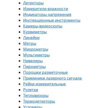
Детекторы
Измерители влажности
Индикаторы напряжения
Инспекционные инструменты
Камеры-видеоскопы
Курвиметры
Линейки
Метры
Микрометры
Мультиметры
Нивелиры
Пирометры
Порошки разметочные
Приемники лазерного сигнала
Рейки измерительные
Рулетки
Тепловизоры
Термодетекторы
Угломеры