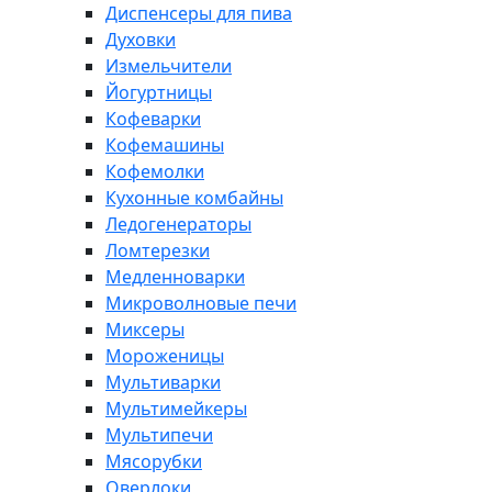
Диспенсеры для пива
Духовки
Измельчители
Йогуртницы
Кофеварки
Кофемашины
Кофемолки
Кухонные комбайны
Ледогенераторы
Ломтерезки
Медленноварки
Микроволновые печи
Миксеры
Мороженицы
Мультиварки
Мультимейкеры
Мультипечи
Мясорубки
Оверлоки