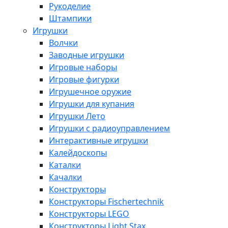
Рукоделие
Штампики
Игрушки
Волчки
Заводные игрушки
Игровые наборы
Игровые фигурки
Игрушечное оружие
Игрушки для купания
Игрушки Лето
Игрушки с радиоуправлением
Интерактивные игрушки
Калейдоскопы
Каталки
Качалки
Конструкторы
Конструкторы Fisсhertechnik
Конструкторы LEGO
Конструкторы Light Stax