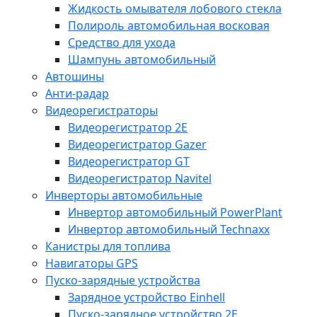
Жидкость омывателя лобового стекла
Полироль автомобильная восковая
Средство для ухода
Шампунь автомобильный
Автошины
Анти-радар
Видеорегистраторы
Видеорегистратор 2E
Видеорегистратор Gazer
Видеорегистратор GT
Видеорегистратор Navitel
Инверторы автомобильные
Инвертор автомобильный PowerPlant
Инвертор автомобильный Technaxx
Канистры для топлива
Навигаторы GPS
Пуско-зарядные устройства
Зарядное устройство Einhell
Пуско-зарядное устройство 2E