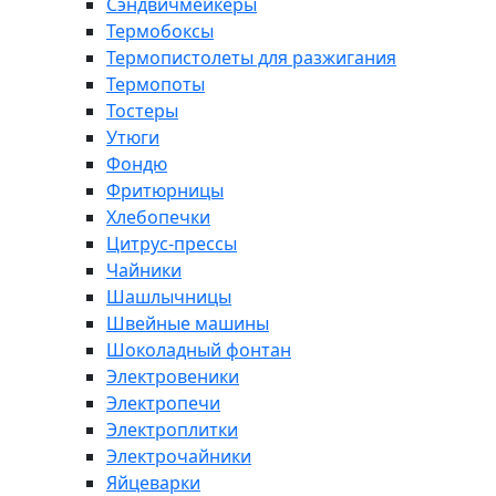
Сэндвичмейкеры
Термобоксы
Термопистолеты для разжигания
Термопоты
Тостеры
Утюги
Фондю
Фритюрницы
Хлебопечки
Цитрус-прессы
Чайники
Шашлычницы
Швейные машины
Шоколадный фонтан
Электровеники
Электропечи
Электроплитки
Электрочайники
Яйцеварки