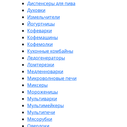
Диспенсеры для пива
Духовки
Измельчители
Йогуртницы
Кофеварки
Кофемашины
Кофемолки
Кухонные комбайны
Ледогенераторы
Ломтерезки
Медленноварки
Микроволновые печи
Миксеры
Мороженицы
Мультиварки
Мультимейкеры
Мультипечи
Мясорубки
Оверлоки