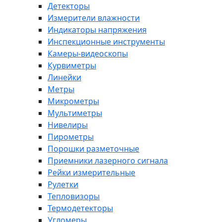
Детекторы
Измерители влажности
Индикаторы напряжения
Инспекционные инструменты
Камеры-видеоскопы
Курвиметры
Линейки
Метры
Микрометры
Мультиметры
Нивелиры
Пирометры
Порошки разметочные
Приемники лазерного сигнала
Рейки измерительные
Рулетки
Тепловизоры
Термодетекторы
Угломеры