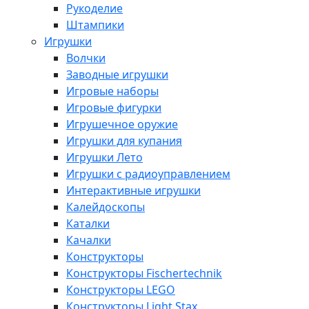
Рукоделие
Штампики
Игрушки
Волчки
Заводные игрушки
Игровые наборы
Игровые фигурки
Игрушечное оружие
Игрушки для купания
Игрушки Лето
Игрушки с радиоуправлением
Интерактивные игрушки
Калейдоскопы
Каталки
Качалки
Конструкторы
Конструкторы Fisсhertechnik
Конструкторы LEGO
Конструкторы Light Stax