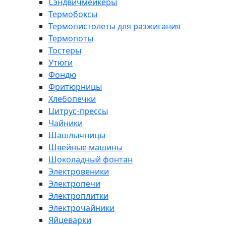
Сэндвичмейкеры
Термобоксы
Термопистолеты для разжигания
Термопоты
Тостеры
Утюги
Фондю
Фритюрницы
Хлебопечки
Цитрус-прессы
Чайники
Шашлычницы
Швейные машины
Шоколадный фонтан
Электровеники
Электропечи
Электроплитки
Электрочайники
Яйцеварки