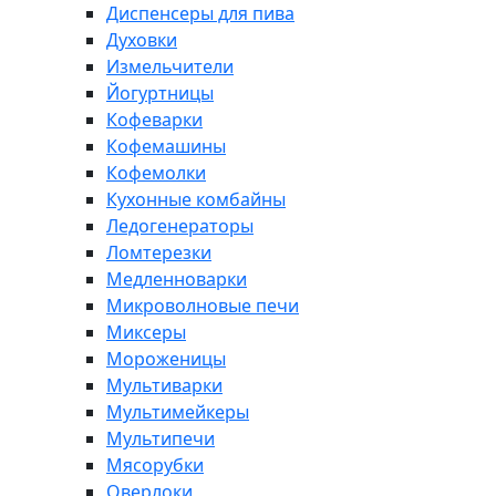
Диспенсеры для пива
Духовки
Измельчители
Йогуртницы
Кофеварки
Кофемашины
Кофемолки
Кухонные комбайны
Ледогенераторы
Ломтерезки
Медленноварки
Микроволновые печи
Миксеры
Мороженицы
Мультиварки
Мультимейкеры
Мультипечи
Мясорубки
Оверлоки