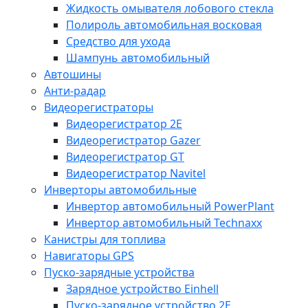
Жидкость омывателя лобового стекла
Полироль автомобильная восковая
Средство для ухода
Шампунь автомобильный
Автошины
Анти-радар
Видеорегистраторы
Видеорегистратор 2E
Видеорегистратор Gazer
Видеорегистратор GT
Видеорегистратор Navitel
Инверторы автомобильные
Инвертор автомобильный PowerPlant
Инвертор автомобильный Technaxx
Канистры для топлива
Навигаторы GPS
Пуско-зарядные устройства
Зарядное устройство Einhell
Пуско-зарядное устройство 2E