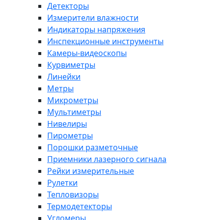
Детекторы
Измерители влажности
Индикаторы напряжения
Инспекционные инструменты
Камеры-видеоскопы
Курвиметры
Линейки
Метры
Микрометры
Мультиметры
Нивелиры
Пирометры
Порошки разметочные
Приемники лазерного сигнала
Рейки измерительные
Рулетки
Тепловизоры
Термодетекторы
Угломеры