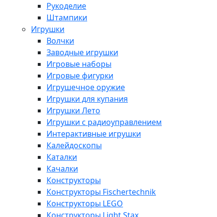
Рукоделие
Штампики
Игрушки
Волчки
Заводные игрушки
Игровые наборы
Игровые фигурки
Игрушечное оружие
Игрушки для купания
Игрушки Лето
Игрушки с радиоуправлением
Интерактивные игрушки
Калейдоскопы
Каталки
Качалки
Конструкторы
Конструкторы Fisсhertechnik
Конструкторы LEGO
Конструкторы Light Stax