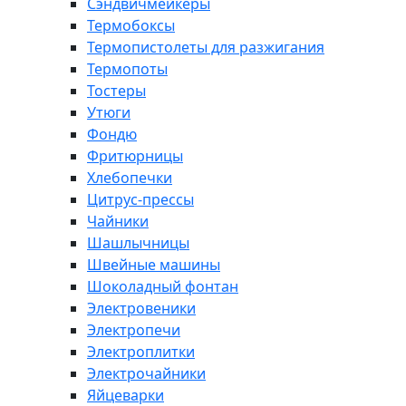
Сэндвичмейкеры
Термобоксы
Термопистолеты для разжигания
Термопоты
Тостеры
Утюги
Фондю
Фритюрницы
Хлебопечки
Цитрус-прессы
Чайники
Шашлычницы
Швейные машины
Шоколадный фонтан
Электровеники
Электропечи
Электроплитки
Электрочайники
Яйцеварки