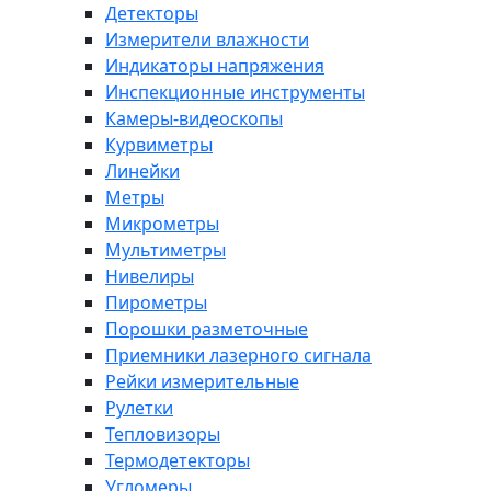
Детекторы
Измерители влажности
Индикаторы напряжения
Инспекционные инструменты
Камеры-видеоскопы
Курвиметры
Линейки
Метры
Микрометры
Мультиметры
Нивелиры
Пирометры
Порошки разметочные
Приемники лазерного сигнала
Рейки измерительные
Рулетки
Тепловизоры
Термодетекторы
Угломеры