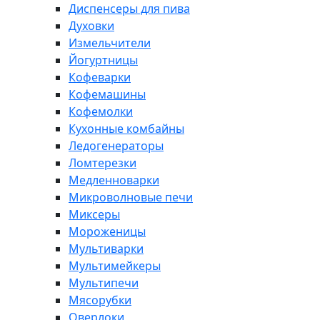
Диспенсеры для пива
Духовки
Измельчители
Йогуртницы
Кофеварки
Кофемашины
Кофемолки
Кухонные комбайны
Ледогенераторы
Ломтерезки
Медленноварки
Микроволновые печи
Миксеры
Мороженицы
Мультиварки
Мультимейкеры
Мультипечи
Мясорубки
Оверлоки