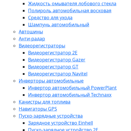
Жидкость омывателя лобового стекла
Полироль автомобильная восковая
Средство для ухода
Шампунь автомобильный
Автошины
Анти-радар
Видеорегистраторы
Видеорегистратор 2E
Видеорегистратор Gazer
Видеорегистратор GT
Видеорегистратор Navitel
Инверторы автомобильные
Инвертор автомобильный PowerPlant
Инвертор автомобильный Technaxx
Канистры для топлива
Навигаторы GPS
Пуско-зарядные устройства
Зарядное устройство Einhell
Пуско-зарядное устройство 2E