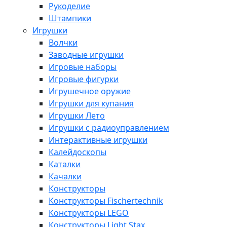
Рукоделие
Штампики
Игрушки
Волчки
Заводные игрушки
Игровые наборы
Игровые фигурки
Игрушечное оружие
Игрушки для купания
Игрушки Лето
Игрушки с радиоуправлением
Интерактивные игрушки
Калейдоскопы
Каталки
Качалки
Конструкторы
Конструкторы Fisсhertechnik
Конструкторы LEGO
Конструкторы Light Stax