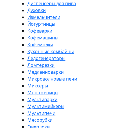
Диспенсеры для пива
Духовки
Измельчители
Йогуртницы
Кофеварки
Кофемашины
Кофемолки
Кухонные комбайны
Ледогенераторы
Ломтерезки
Медленноварки
Микроволновые печи
Миксеры
Мороженицы
Мультиварки
Мультимейкеры
Мультипечи
Мясорубки
Оверлоки