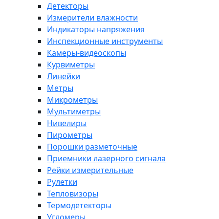
Детекторы
Измерители влажности
Индикаторы напряжения
Инспекционные инструменты
Камеры-видеоскопы
Курвиметры
Линейки
Метры
Микрометры
Мультиметры
Нивелиры
Пирометры
Порошки разметочные
Приемники лазерного сигнала
Рейки измерительные
Рулетки
Тепловизоры
Термодетекторы
Угломеры