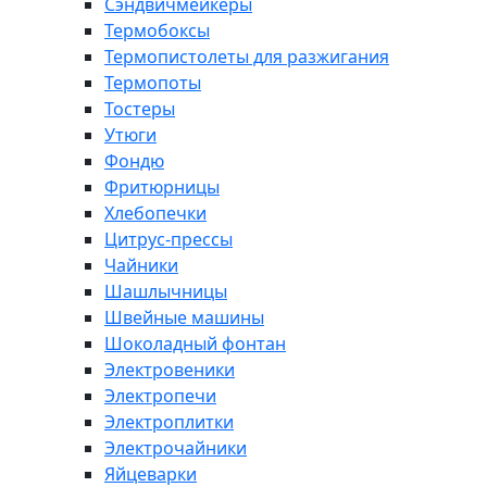
Сэндвичмейкеры
Термобоксы
Термопистолеты для разжигания
Термопоты
Тостеры
Утюги
Фондю
Фритюрницы
Хлебопечки
Цитрус-прессы
Чайники
Шашлычницы
Швейные машины
Шоколадный фонтан
Электровеники
Электропечи
Электроплитки
Электрочайники
Яйцеварки