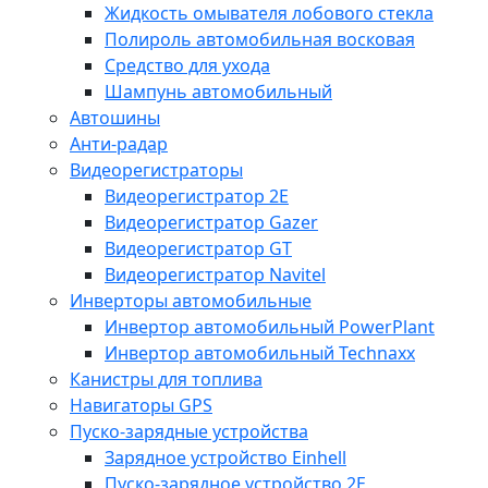
Жидкость омывателя лобового стекла
Полироль автомобильная восковая
Средство для ухода
Шампунь автомобильный
Автошины
Анти-радар
Видеорегистраторы
Видеорегистратор 2E
Видеорегистратор Gazer
Видеорегистратор GT
Видеорегистратор Navitel
Инверторы автомобильные
Инвертор автомобильный PowerPlant
Инвертор автомобильный Technaxx
Канистры для топлива
Навигаторы GPS
Пуско-зарядные устройства
Зарядное устройство Einhell
Пуско-зарядное устройство 2E