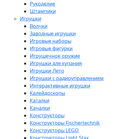
Рукоделие
Штампики
Игрушки
Волчки
Заводные игрушки
Игровые наборы
Игровые фигурки
Игрушечное оружие
Игрушки для купания
Игрушки Лето
Игрушки с радиоуправлением
Интерактивные игрушки
Калейдоскопы
Каталки
Качалки
Конструкторы
Конструкторы Fisсhertechnik
Конструкторы LEGO
Конструкторы Light Stax