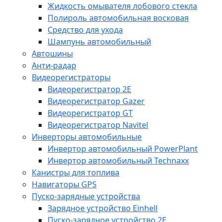
Жидкость омывателя лобового стекла
Полироль автомобильная восковая
Средство для ухода
Шампунь автомобильный
Автошины
Анти-радар
Видеорегистраторы
Видеорегистратор 2E
Видеорегистратор Gazer
Видеорегистратор GT
Видеорегистратор Navitel
Инверторы автомобильные
Инвертор автомобильный PowerPlant
Инвертор автомобильный Technaxx
Канистры для топлива
Навигаторы GPS
Пуско-зарядные устройства
Зарядное устройство Einhell
Пуско-зарядное устройство 2E