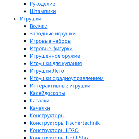
Рукоделие
Штампики
Игрушки
Волчки
Заводные игрушки
Игровые наборы
Игровые фигурки
Игрушечное оружие
Игрушки для купания
Игрушки Лето
Игрушки с радиоуправлением
Интерактивные игрушки
Калейдоскопы
Каталки
Качалки
Конструкторы
Конструкторы Fisсhertechnik
Конструкторы LEGO
Конструкторы Light Stax