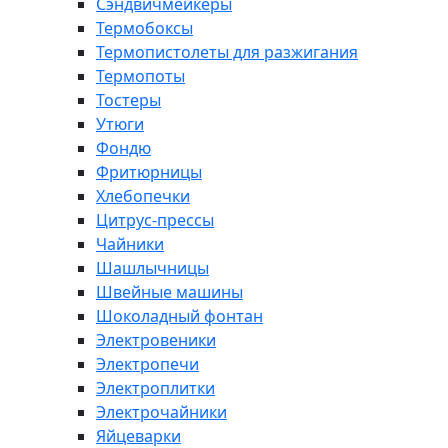
Сэндвичмейкеры
Термобоксы
Термопистолеты для разжигания
Термопоты
Тостеры
Утюги
Фондю
Фритюрницы
Хлебопечки
Цитрус-прессы
Чайники
Шашлычницы
Швейные машины
Шоколадный фонтан
Электровеники
Электропечи
Электроплитки
Электрочайники
Яйцеварки