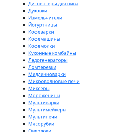
Диспенсеры для пива
Духовки
Измельчители
Йогуртницы
Кофеварки
Кофемашины
Кофемолки
Кухонные комбайны
Ледогенераторы
Ломтерезки
Медленноварки
Микроволновые печи
Миксеры
Мороженицы
Мультиварки
Мультимейкеры
Мультипечи
Мясорубки
Оверлоки