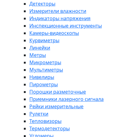
Детекторы
Измерители влажности
Индикаторы напряжения
Инспекционные инструменты
Камеры-видеоскопы
Курвиметры
Линейки
Метры
Микрометры
Мультиметры
Нивелиры
Пирометры
Порошки разметочные
Приемники лазерного сигнала
Рейки измерительные
Рулетки
Тепловизоры
Термодетекторы
Угломеры