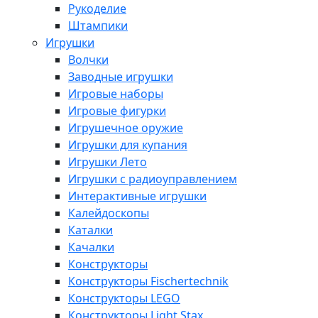
Рукоделие
Штампики
Игрушки
Волчки
Заводные игрушки
Игровые наборы
Игровые фигурки
Игрушечное оружие
Игрушки для купания
Игрушки Лето
Игрушки с радиоуправлением
Интерактивные игрушки
Калейдоскопы
Каталки
Качалки
Конструкторы
Конструкторы Fisсhertechnik
Конструкторы LEGO
Конструкторы Light Stax