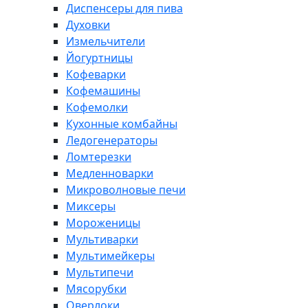
Диспенсеры для пива
Духовки
Измельчители
Йогуртницы
Кофеварки
Кофемашины
Кофемолки
Кухонные комбайны
Ледогенераторы
Ломтерезки
Медленноварки
Микроволновые печи
Миксеры
Мороженицы
Мультиварки
Мультимейкеры
Мультипечи
Мясорубки
Оверлоки