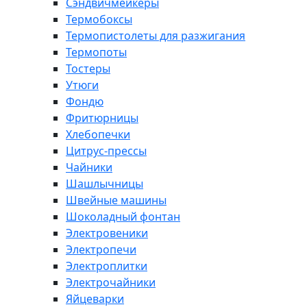
Сэндвичмейкеры
Термобоксы
Термопистолеты для разжигания
Термопоты
Тостеры
Утюги
Фондю
Фритюрницы
Хлебопечки
Цитрус-прессы
Чайники
Шашлычницы
Швейные машины
Шоколадный фонтан
Электровеники
Электропечи
Электроплитки
Электрочайники
Яйцеварки