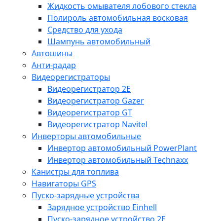
Жидкость омывателя лобового стекла
Полироль автомобильная восковая
Средство для ухода
Шампунь автомобильный
Автошины
Анти-радар
Видеорегистраторы
Видеорегистратор 2E
Видеорегистратор Gazer
Видеорегистратор GT
Видеорегистратор Navitel
Инверторы автомобильные
Инвертор автомобильный PowerPlant
Инвертор автомобильный Technaxx
Канистры для топлива
Навигаторы GPS
Пуско-зарядные устройства
Зарядное устройство Einhell
Пуско-зарядное устройство 2E