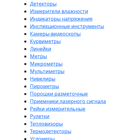
Детекторы
Измерители влажности
Индикаторы напряжения
Инспекционные инструменты
Камеры-видеоскопы
Курвиметры
Линейки
Метры
Микрометры
Мультиметры
Нивелиры
Пирометры
Порошки разметочные
Приемники лазерного сигнала
Рейки измерительные
Рулетки
Тепловизоры
Термодетекторы
Угломеры