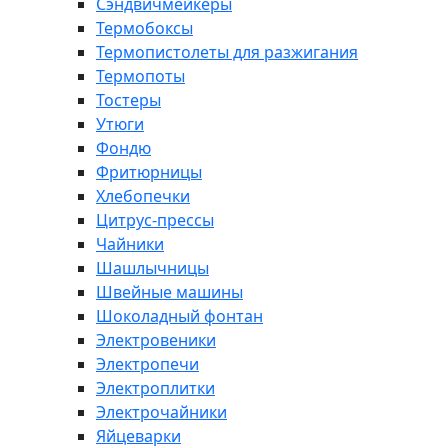
Сэндвичмейкеры
Термобоксы
Термопистолеты для разжигания
Термопоты
Тостеры
Утюги
Фондю
Фритюрницы
Хлебопечки
Цитрус-прессы
Чайники
Шашлычницы
Швейные машины
Шоколадный фонтан
Электровеники
Электропечи
Электроплитки
Электрочайники
Яйцеварки