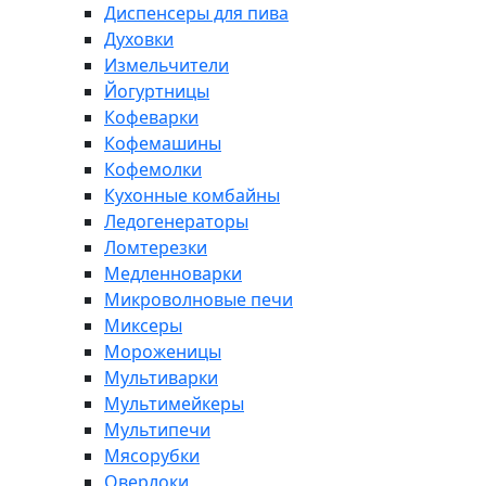
Диспенсеры для пива
Духовки
Измельчители
Йогуртницы
Кофеварки
Кофемашины
Кофемолки
Кухонные комбайны
Ледогенераторы
Ломтерезки
Медленноварки
Микроволновые печи
Миксеры
Мороженицы
Мультиварки
Мультимейкеры
Мультипечи
Мясорубки
Оверлоки