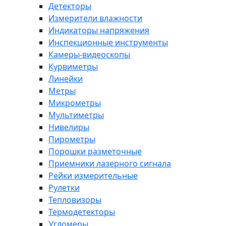
Детекторы
Измерители влажности
Индикаторы напряжения
Инспекционные инструменты
Камеры-видеоскопы
Курвиметры
Линейки
Метры
Микрометры
Мультиметры
Нивелиры
Пирометры
Порошки разметочные
Приемники лазерного сигнала
Рейки измерительные
Рулетки
Тепловизоры
Термодетекторы
Угломеры