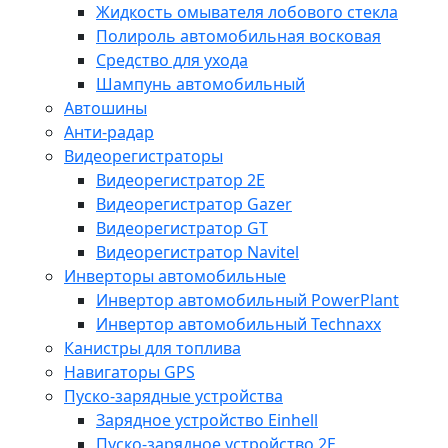
Жидкость омывателя лобового стекла
Полироль автомобильная восковая
Средство для ухода
Шампунь автомобильный
Автошины
Анти-радар
Видеорегистраторы
Видеорегистратор 2E
Видеорегистратор Gazer
Видеорегистратор GT
Видеорегистратор Navitel
Инверторы автомобильные
Инвертор автомобильный PowerPlant
Инвертор автомобильный Technaxx
Канистры для топлива
Навигаторы GPS
Пуско-зарядные устройства
Зарядное устройство Einhell
Пуско-зарядное устройство 2E