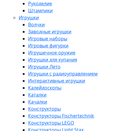
Рукоделие
Штампики
Игрушки
Волчки
Заводные игрушки
Игровые наборы
Игровые фигурки
Игрушечное оружие
Игрушки для купания
Игрушки Лето
Игрушки с радиоуправлением
Интерактивные игрушки
Калейдоскопы
Каталки
Качалки
Конструкторы
Конструкторы Fisсhertechnik
Конструкторы LEGO
Конструкторы Light Stax