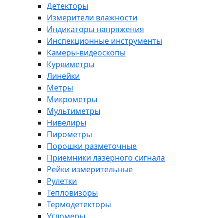
Детекторы
Измерители влажности
Индикаторы напряжения
Инспекционные инструменты
Камеры-видеоскопы
Курвиметры
Линейки
Метры
Микрометры
Мультиметры
Нивелиры
Пирометры
Порошки разметочные
Приемники лазерного сигнала
Рейки измерительные
Рулетки
Тепловизоры
Термодетекторы
Угломеры