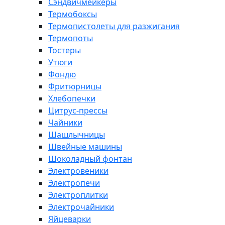
Сэндвичмейкеры
Термобоксы
Термопистолеты для разжигания
Термопоты
Тостеры
Утюги
Фондю
Фритюрницы
Хлебопечки
Цитрус-прессы
Чайники
Шашлычницы
Швейные машины
Шоколадный фонтан
Электровеники
Электропечи
Электроплитки
Электрочайники
Яйцеварки