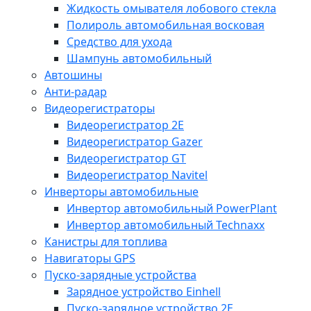
Жидкость омывателя лобового стекла
Полироль автомобильная восковая
Средство для ухода
Шампунь автомобильный
Автошины
Анти-радар
Видеорегистраторы
Видеорегистратор 2E
Видеорегистратор Gazer
Видеорегистратор GT
Видеорегистратор Navitel
Инверторы автомобильные
Инвертор автомобильный PowerPlant
Инвертор автомобильный Technaxx
Канистры для топлива
Навигаторы GPS
Пуско-зарядные устройства
Зарядное устройство Einhell
Пуско-зарядное устройство 2E