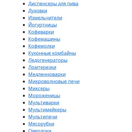
Диспенсеры для пива
Духовки
Измельчители
Йогуртницы
Кофеварки
Кофемашины
Кофемолки
Кухонные комбайны
Ледогенераторы
Ломтерезки
Медленноварки
Микроволновые печи
Миксеры
Мороженицы
Мультиварки
Мультимейкеры
Мультипечи
Мясорубки
Оверлоки