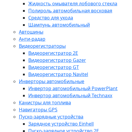
Жидкость омывателя лобового стекла
Полироль автомобильная восковая
Средство для ухода
Шампунь автомобильный
Автошины
Анти-радар
Видеорегистраторы
Видеорегистратор 2E
Видеорегистратор Gazer
Видеорегистратор GT
Видеорегистратор Navitel
Инверторы автомобильные
Инвертор автомобильный PowerPlant
Инвертор автомобильный Technaxx
Канистры для топлива
Навигаторы GPS
Пуско-зарядные устройства
Зарядное устройство Einhell
Пуско-зарядное устройство 2E