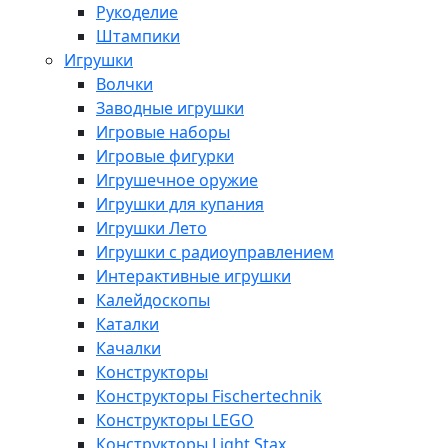
Рукоделие
Штампики
Игрушки
Волчки
Заводные игрушки
Игровые наборы
Игровые фигурки
Игрушечное оружие
Игрушки для купания
Игрушки Лето
Игрушки с радиоуправлением
Интерактивные игрушки
Калейдоскопы
Каталки
Качалки
Конструкторы
Конструкторы Fisсhertechnik
Конструкторы LEGO
Конструкторы Light Stax