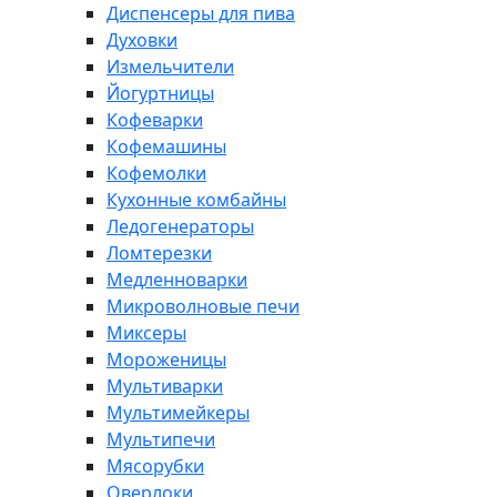
Диспенсеры для пива
Духовки
Измельчители
Йогуртницы
Кофеварки
Кофемашины
Кофемолки
Кухонные комбайны
Ледогенераторы
Ломтерезки
Медленноварки
Микроволновые печи
Миксеры
Мороженицы
Мультиварки
Мультимейкеры
Мультипечи
Мясорубки
Оверлоки