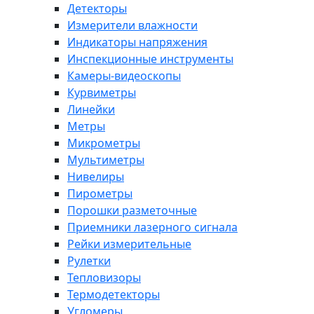
Детекторы
Измерители влажности
Индикаторы напряжения
Инспекционные инструменты
Камеры-видеоскопы
Курвиметры
Линейки
Метры
Микрометры
Мультиметры
Нивелиры
Пирометры
Порошки разметочные
Приемники лазерного сигнала
Рейки измерительные
Рулетки
Тепловизоры
Термодетекторы
Угломеры