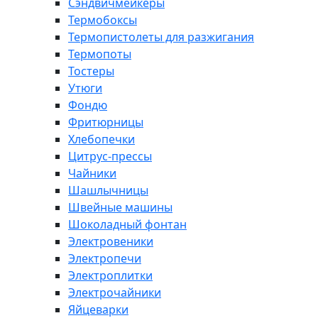
Сэндвичмейкеры
Термобоксы
Термопистолеты для разжигания
Термопоты
Тостеры
Утюги
Фондю
Фритюрницы
Хлебопечки
Цитрус-прессы
Чайники
Шашлычницы
Швейные машины
Шоколадный фонтан
Электровеники
Электропечи
Электроплитки
Электрочайники
Яйцеварки