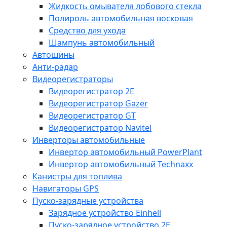
Жидкость омывателя лобового стекла
Полироль автомобильная восковая
Средство для ухода
Шампунь автомобильный
Автошины
Анти-радар
Видеорегистраторы
Видеорегистратор 2E
Видеорегистратор Gazer
Видеорегистратор GT
Видеорегистратор Navitel
Инверторы автомобильные
Инвертор автомобильный PowerPlant
Инвертор автомобильный Technaxx
Канистры для топлива
Навигаторы GPS
Пуско-зарядные устройства
Зарядное устройство Einhell
Пуско-зарядное устройство 2E