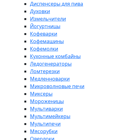
Диспенсеры для пива
Духовки
Измельчители
Йогуртницы
Кофеварки
Кофемашины
Кофемолки
Кухонные комбайны
Ледогенераторы
Ломтерезки
Медленноварки
Микроволновые печи
Миксеры
Мороженицы
Мультиварки
Мультимейкеры
Мультипечи
Мясорубки
Оверлоки