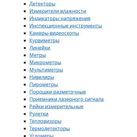
Детекторы
Измерители влажности
Индикаторы напряжения
Инспекционные инструменты
Камеры-видеоскопы
Курвиметры
Линейки
Метры
Микрометры
Мультиметры
Нивелиры
Пирометры
Порошки разметочные
Приемники лазерного сигнала
Рейки измерительные
Рулетки
Тепловизоры
Термодетекторы
Угломеры