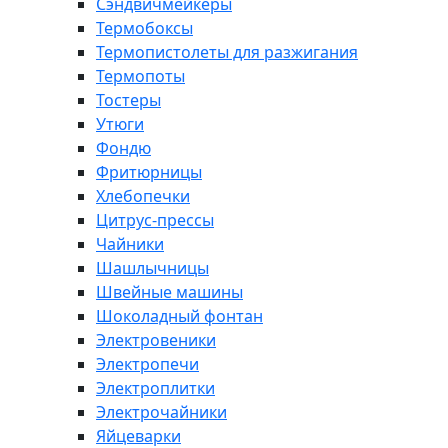
Сэндвичмейкеры
Термобоксы
Термопистолеты для разжигания
Термопоты
Тостеры
Утюги
Фондю
Фритюрницы
Хлебопечки
Цитрус-прессы
Чайники
Шашлычницы
Швейные машины
Шоколадный фонтан
Электровеники
Электропечи
Электроплитки
Электрочайники
Яйцеварки