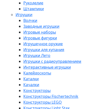
Рукоделие
Штампики
Игрушки
Волчки
Заводные игрушки
Игровые наборы
Игровые фигурки
Игрушечное оружие
Игрушки для купания
Игрушки Лето
Игрушки с радиоуправлением
Интерактивные игрушки
Калейдоскопы
Каталки
Качалки
Конструкторы
Конструкторы Fisсhertechnik
Конструкторы LEGO
Конструкторы Light Stax