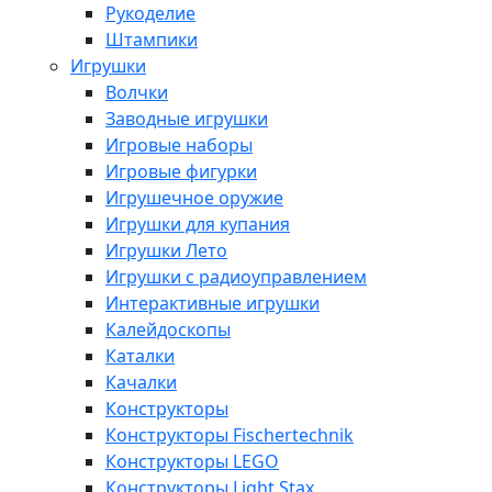
Рукоделие
Штампики
Игрушки
Волчки
Заводные игрушки
Игровые наборы
Игровые фигурки
Игрушечное оружие
Игрушки для купания
Игрушки Лето
Игрушки с радиоуправлением
Интерактивные игрушки
Калейдоскопы
Каталки
Качалки
Конструкторы
Конструкторы Fisсhertechnik
Конструкторы LEGO
Конструкторы Light Stax