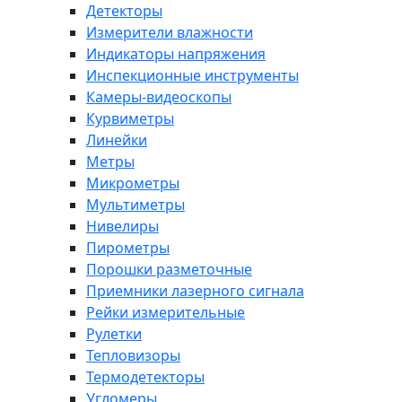
Детекторы
Измерители влажности
Индикаторы напряжения
Инспекционные инструменты
Камеры-видеоскопы
Курвиметры
Линейки
Метры
Микрометры
Мультиметры
Нивелиры
Пирометры
Порошки разметочные
Приемники лазерного сигнала
Рейки измерительные
Рулетки
Тепловизоры
Термодетекторы
Угломеры