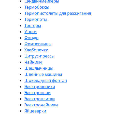
Сэндвичмейкеры
Термобоксы
Термопистолеты для разжигания
Термопоты
Тостеры
Утюги
Фондю
Фритюрницы
Хлебопечки
Цитрус-прессы
Чайники
Шашлычницы
Швейные машины
Шоколадный фонтан
Электровеники
Электропечи
Электроплитки
Электрочайники
Яйцеварки