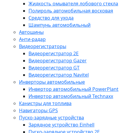
Жидкость омывателя лобового стекла
Полироль автомобильная восковая
Средство для ухода
Шампунь автомобильный
Автошины
Анти-радар
Видеорегистраторы
Видеорегистратор 2E
Видеорегистратор Gazer
Видеорегистратор GT
Видеорегистратор Navitel
Инверторы автомобильные
Инвертор автомобильный PowerPlant
Инвертор автомобильный Technaxx
Канистры для топлива
Навигаторы GPS
Пуско-зарядные устройства
Зарядное устройство Einhell
Пуско-зарядное устройство 2E