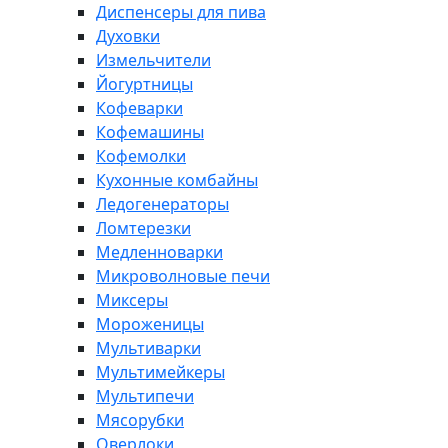
Диспенсеры для пива
Духовки
Измельчители
Йогуртницы
Кофеварки
Кофемашины
Кофемолки
Кухонные комбайны
Ледогенераторы
Ломтерезки
Медленноварки
Микроволновые печи
Миксеры
Мороженицы
Мультиварки
Мультимейкеры
Мультипечи
Мясорубки
Оверлоки