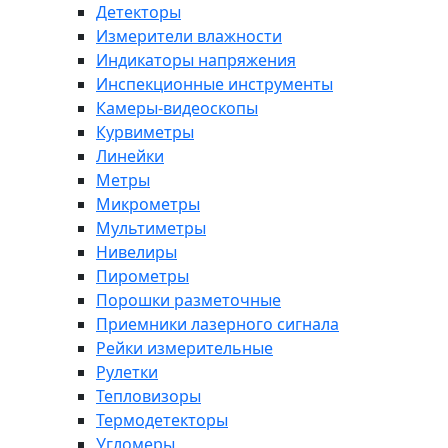
Детекторы
Измерители влажности
Индикаторы напряжения
Инспекционные инструменты
Камеры-видеоскопы
Курвиметры
Линейки
Метры
Микрометры
Мультиметры
Нивелиры
Пирометры
Порошки разметочные
Приемники лазерного сигнала
Рейки измерительные
Рулетки
Тепловизоры
Термодетекторы
Угломеры