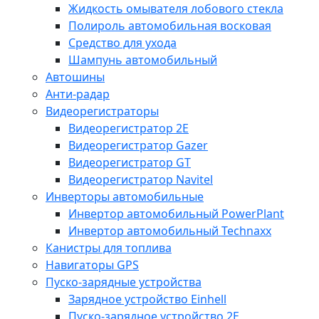
Жидкость омывателя лобового стекла
Полироль автомобильная восковая
Средство для ухода
Шампунь автомобильный
Автошины
Анти-радар
Видеорегистраторы
Видеорегистратор 2E
Видеорегистратор Gazer
Видеорегистратор GT
Видеорегистратор Navitel
Инверторы автомобильные
Инвертор автомобильный PowerPlant
Инвертор автомобильный Technaxx
Канистры для топлива
Навигаторы GPS
Пуско-зарядные устройства
Зарядное устройство Einhell
Пуско-зарядное устройство 2E