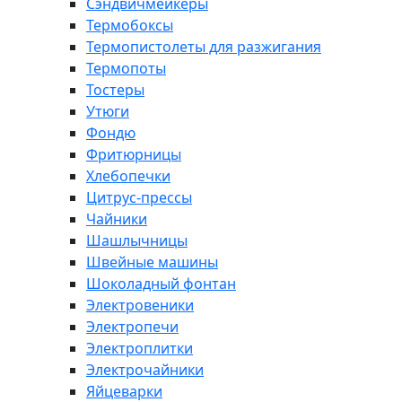
Сэндвичмейкеры
Термобоксы
Термопистолеты для разжигания
Термопоты
Тостеры
Утюги
Фондю
Фритюрницы
Хлебопечки
Цитрус-прессы
Чайники
Шашлычницы
Швейные машины
Шоколадный фонтан
Электровеники
Электропечи
Электроплитки
Электрочайники
Яйцеварки