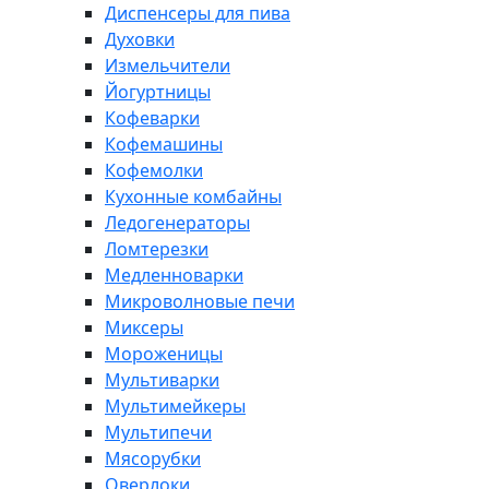
Диспенсеры для пива
Духовки
Измельчители
Йогуртницы
Кофеварки
Кофемашины
Кофемолки
Кухонные комбайны
Ледогенераторы
Ломтерезки
Медленноварки
Микроволновые печи
Миксеры
Мороженицы
Мультиварки
Мультимейкеры
Мультипечи
Мясорубки
Оверлоки