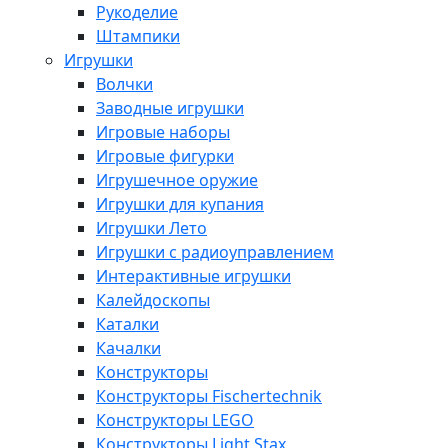
Рукоделие
Штампики
Игрушки
Волчки
Заводные игрушки
Игровые наборы
Игровые фигурки
Игрушечное оружие
Игрушки для купания
Игрушки Лето
Игрушки с радиоуправлением
Интерактивные игрушки
Калейдоскопы
Каталки
Качалки
Конструкторы
Конструкторы Fisсhertechnik
Конструкторы LEGO
Конструкторы Light Stax