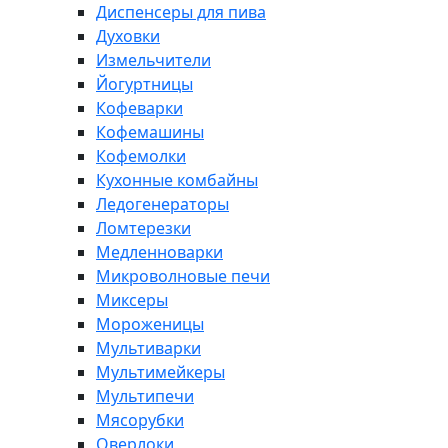
Диспенсеры для пива
Духовки
Измельчители
Йогуртницы
Кофеварки
Кофемашины
Кофемолки
Кухонные комбайны
Ледогенераторы
Ломтерезки
Медленноварки
Микроволновые печи
Миксеры
Мороженицы
Мультиварки
Мультимейкеры
Мультипечи
Мясорубки
Оверлоки