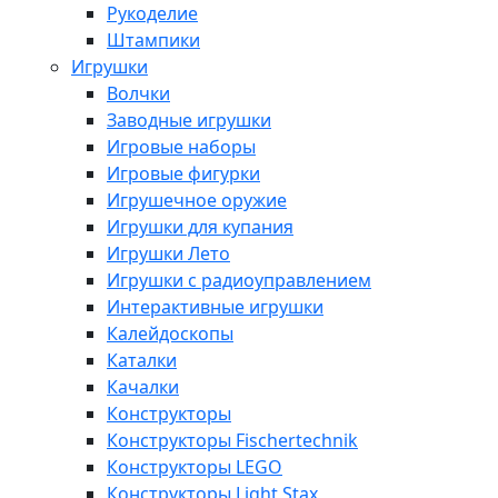
Рукоделие
Штампики
Игрушки
Волчки
Заводные игрушки
Игровые наборы
Игровые фигурки
Игрушечное оружие
Игрушки для купания
Игрушки Лето
Игрушки с радиоуправлением
Интерактивные игрушки
Калейдоскопы
Каталки
Качалки
Конструкторы
Конструкторы Fisсhertechnik
Конструкторы LEGO
Конструкторы Light Stax