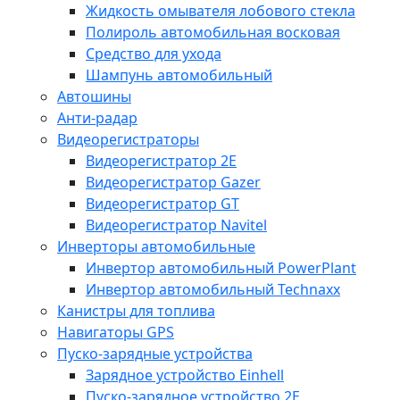
Жидкость омывателя лобового стекла
Полироль автомобильная восковая
Средство для ухода
Шампунь автомобильный
Автошины
Анти-радар
Видеорегистраторы
Видеорегистратор 2E
Видеорегистратор Gazer
Видеорегистратор GT
Видеорегистратор Navitel
Инверторы автомобильные
Инвертор автомобильный PowerPlant
Инвертор автомобильный Technaxx
Канистры для топлива
Навигаторы GPS
Пуско-зарядные устройства
Зарядное устройство Einhell
Пуско-зарядное устройство 2E