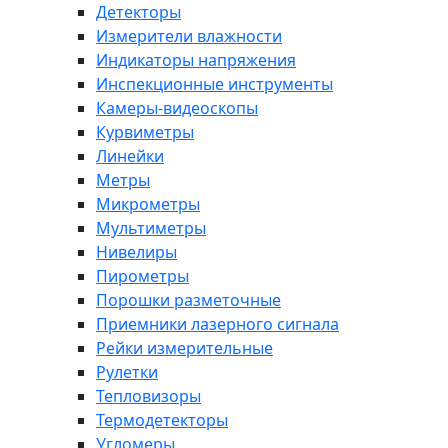
Детекторы
Измерители влажности
Индикаторы напряжения
Инспекционные инструменты
Камеры-видеоскопы
Курвиметры
Линейки
Метры
Микрометры
Мультиметры
Нивелиры
Пирометры
Порошки разметочные
Приемники лазерного сигнала
Рейки измерительные
Рулетки
Тепловизоры
Термодетекторы
Угломеры