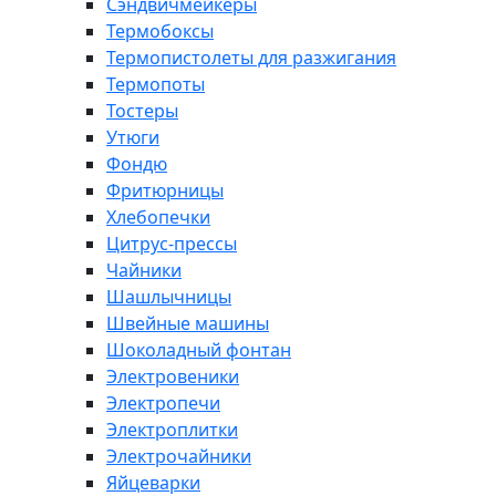
Сэндвичмейкеры
Термобоксы
Термопистолеты для разжигания
Термопоты
Тостеры
Утюги
Фондю
Фритюрницы
Хлебопечки
Цитрус-прессы
Чайники
Шашлычницы
Швейные машины
Шоколадный фонтан
Электровеники
Электропечи
Электроплитки
Электрочайники
Яйцеварки