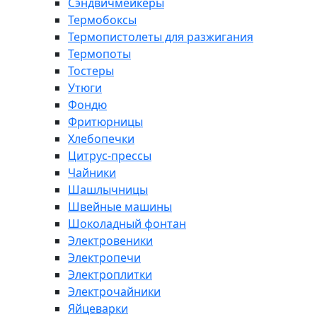
Сэндвичмейкеры
Термобоксы
Термопистолеты для разжигания
Термопоты
Тостеры
Утюги
Фондю
Фритюрницы
Хлебопечки
Цитрус-прессы
Чайники
Шашлычницы
Швейные машины
Шоколадный фонтан
Электровеники
Электропечи
Электроплитки
Электрочайники
Яйцеварки