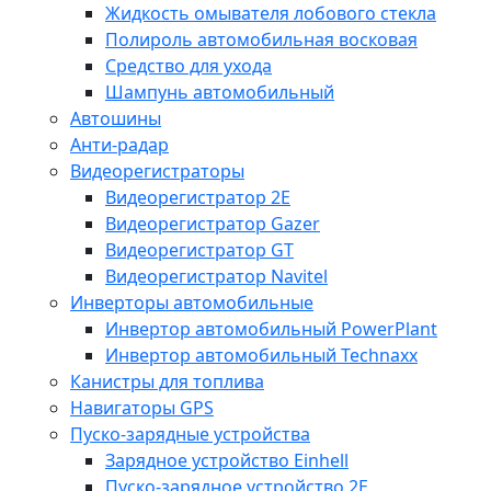
Жидкость омывателя лобового стекла
Полироль автомобильная восковая
Средство для ухода
Шампунь автомобильный
Автошины
Анти-радар
Видеорегистраторы
Видеорегистратор 2E
Видеорегистратор Gazer
Видеорегистратор GT
Видеорегистратор Navitel
Инверторы автомобильные
Инвертор автомобильный PowerPlant
Инвертор автомобильный Technaxx
Канистры для топлива
Навигаторы GPS
Пуско-зарядные устройства
Зарядное устройство Einhell
Пуско-зарядное устройство 2E