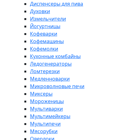
Диспенсеры для пива
Духовки
Измельчители
Йогуртницы
Кофеварки
Кофемашины
Кофемолки
Кухонные комбайны
Ледогенераторы
Ломтерезки
Медленноварки
Микроволновые печи
Миксеры
Мороженицы
Мультиварки
Мультимейкеры
Мультипечи
Мясорубки
Оверлоки