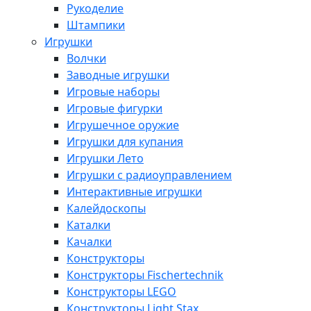
Рукоделие
Штампики
Игрушки
Волчки
Заводные игрушки
Игровые наборы
Игровые фигурки
Игрушечное оружие
Игрушки для купания
Игрушки Лето
Игрушки с радиоуправлением
Интерактивные игрушки
Калейдоскопы
Каталки
Качалки
Конструкторы
Конструкторы Fisсhertechnik
Конструкторы LEGO
Конструкторы Light Stax