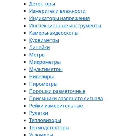
Детекторы
Измерители влажности
Индикаторы напряжения
Инспекционные инструменты
Камеры-видеоскопы
Курвиметры
Линейки
Метры
Микрометры
Мультиметры
Нивелиры
Пирометры
Порошки разметочные
Приемники лазерного сигнала
Рейки измерительные
Рулетки
Тепловизоры
Термодетекторы
Угломеры