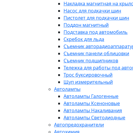
Накладка магнитная на крыл
Насос для подкачки шин
Пистолет для подкачки шин
Поддон магнитный
Подставка под автомобиль
Скребок для льда
Съемник авторадиоаппарат
Съемник панели облицовки
Съемник подшипников
Тележка для работы под авт
Трос буксировочный
Щуп измерительный
Автолампы
Автолампы Галогенные
Автолампы Ксеноновые
Автолампы Накаливания
Автолампы Светодиодные
Автопредохранители
Автохимия