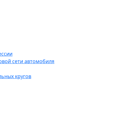
ессии
овой сети автомобиля
льных кругов