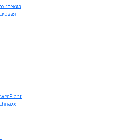
о стекла
сковая
werPlant
chnaxx