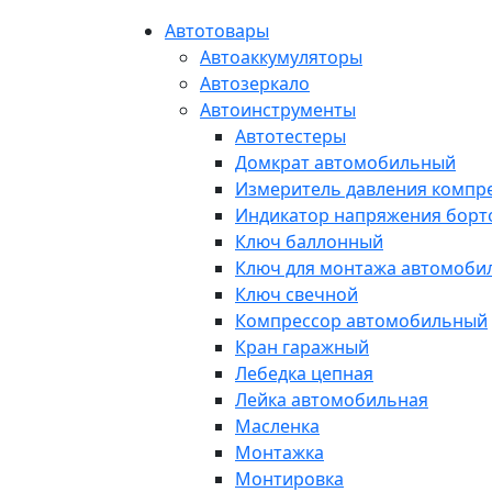
Автотовары
Автоаккумуляторы
Автозеркало
Автоинструменты
Автотестеры
Домкрат автомобильный
Измеритель давления компр
Индикатор напряжения борт
Ключ баллонный
Ключ для монтажа автомоби
Ключ свечной
Компрессор автомобильный
Кран гаражный
Лебедка цепная
Лейка автомобильная
Масленка
Монтажка
Монтировка