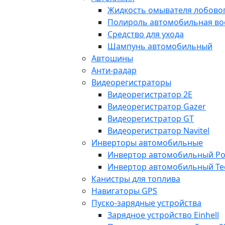
Жидкость омывателя лобовог
Полироль автомобильная во
Средство для ухода
Шампунь автомобильный
Автошины
Анти-радар
Видеорегистраторы
Видеорегистратор 2E
Видеорегистратор Gazer
Видеорегистратор GT
Видеорегистратор Navitel
Инверторы автомобильные
Инвертор автомобильный Po
Инвертор автомобильный Te
Канистры для топлива
Навигаторы GPS
Пуско-зарядные устройства
Зарядное устройство Einhell