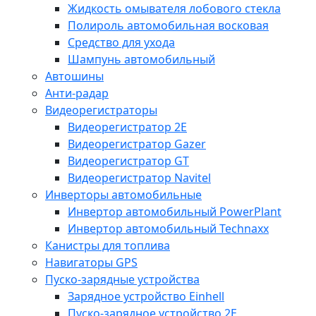
Жидкость омывателя лобового стекла
Полироль автомобильная восковая
Средство для ухода
Шампунь автомобильный
Автошины
Анти-радар
Видеорегистраторы
Видеорегистратор 2E
Видеорегистратор Gazer
Видеорегистратор GT
Видеорегистратор Navitel
Инверторы автомобильные
Инвертор автомобильный PowerPlant
Инвертор автомобильный Technaxx
Канистры для топлива
Навигаторы GPS
Пуско-зарядные устройства
Зарядное устройство Einhell
Пуско-зарядное устройство 2E