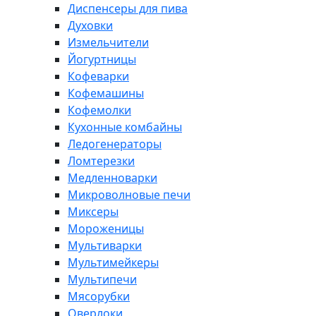
Диспенсеры для пива
Духовки
Измельчители
Йогуртницы
Кофеварки
Кофемашины
Кофемолки
Кухонные комбайны
Ледогенераторы
Ломтерезки
Медленноварки
Микроволновые печи
Миксеры
Мороженицы
Мультиварки
Мультимейкеры
Мультипечи
Мясорубки
Оверлоки