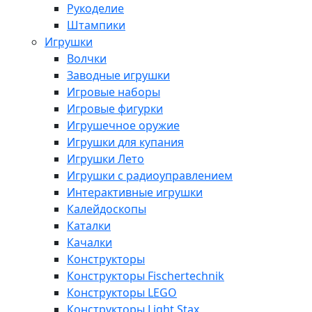
Рукоделие
Штампики
Игрушки
Волчки
Заводные игрушки
Игровые наборы
Игровые фигурки
Игрушечное оружие
Игрушки для купания
Игрушки Лето
Игрушки с радиоуправлением
Интерактивные игрушки
Калейдоскопы
Каталки
Качалки
Конструкторы
Конструкторы Fisсhertechnik
Конструкторы LEGO
Конструкторы Light Stax