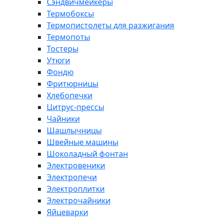
Сэндвичмейкеры
Термобоксы
Термопистолеты для разжигания
Термопоты
Тостеры
Утюги
Фондю
Фритюрницы
Хлебопечки
Цитрус-прессы
Чайники
Шашлычницы
Швейные машины
Шоколадный фонтан
Электровеники
Электропечи
Электроплитки
Электрочайники
Яйцеварки