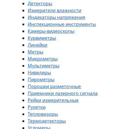
Детекторы
Измерители влажности
Индикаторы напряжения
Инспекционные инструменты
Камеры-видеоскопы
Курвиметры
Линейки
Метры
Микрометры
Мультиметры
Нивелиры
Пирометры
Порошки разметочные
Приемники лазерного сигнала
Рейки измерительные
Рулетки
Тепловизоры
Термодетекторы
Угломеры