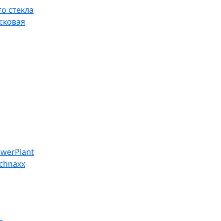
о стекла
сковая
werPlant
chnaxx