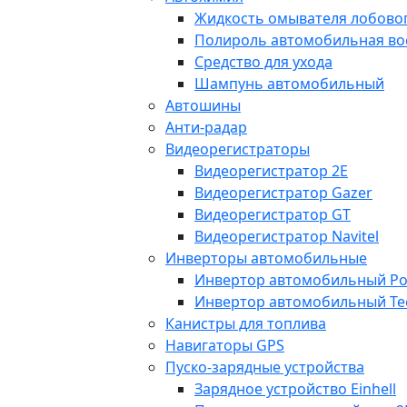
Жидкость омывателя лобовог
Полироль автомобильная во
Средство для ухода
Шампунь автомобильный
Автошины
Анти-радар
Видеорегистраторы
Видеорегистратор 2E
Видеорегистратор Gazer
Видеорегистратор GT
Видеорегистратор Navitel
Инверторы автомобильные
Инвертор автомобильный Po
Инвертор автомобильный Te
Канистры для топлива
Навигаторы GPS
Пуско-зарядные устройства
Зарядное устройство Einhell