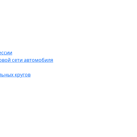
ессии
овой сети автомобиля
льных кругов