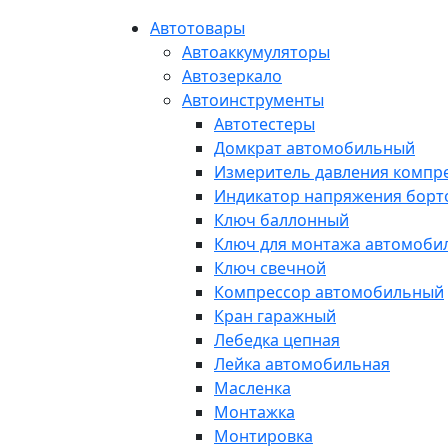
Автотовары
Автоаккумуляторы
Автозеркало
Автоинструменты
Автотестеры
Домкрат автомобильный
Измеритель давления компр
Индикатор напряжения борт
Ключ баллонный
Ключ для монтажа автомоби
Ключ свечной
Компрессор автомобильный
Кран гаражный
Лебедка цепная
Лейка автомобильная
Масленка
Монтажка
Монтировка