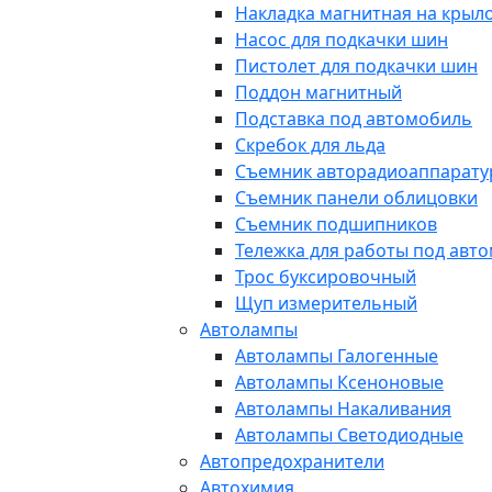
Накладка магнитная на крыл
Насос для подкачки шин
Пистолет для подкачки шин
Поддон магнитный
Подставка под автомобиль
Скребок для льда
Съемник авторадиоаппарат
Съемник панели облицовки
Съемник подшипников
Тележка для работы под авт
Трос буксировочный
Щуп измерительный
Автолампы
Автолампы Галогенные
Автолампы Ксеноновые
Автолампы Накаливания
Автолампы Светодиодные
Автопредохранители
Автохимия